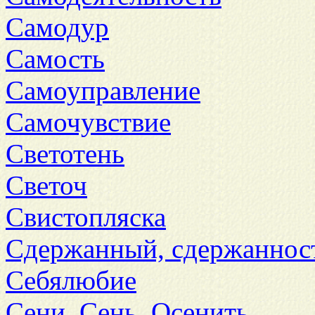
Самодур
Самость
Самоуправление
Самочувствие
Светотень
Светоч
Свистопляска
Сдержанный, сдержаннос
Себялюбие
Сени. Сень. Осенить