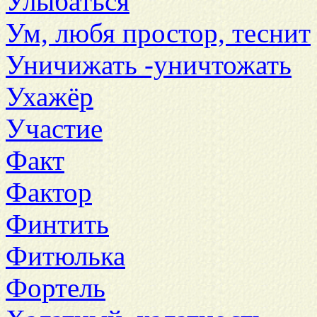
Улыбаться
Ум, любя простор, теснит
Уничижать -уничтожать
Ухажёр
Участие
Факт
Фактор
Финтить
Фитюлька
Фортель