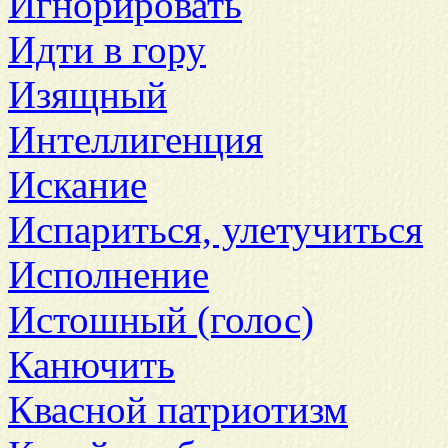
Игнорировать
Идти в гору
Изящный
Интеллигенция
Искание
Испариться, улетучиться
Исполнение
Истошный (голос)
Канючить
Квасной патриотизм