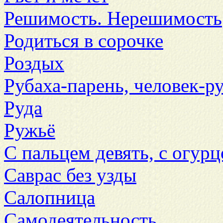
Решимость. Нерешимость
Родиться в сорочке
Роздых
Рубаха-парень, человек-р
Руда
Ружьё
С пальцем девять, с огурц
Саврас без узды
Салопница
Самодеятельность