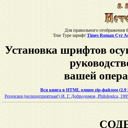
Для правильного отображения б
True Type шрифт
Times Roman Cyr Ac
Установка шрифтов осущ
руководств
вашей опер
Вся книга в HTML одним zip-файлом (2.9
Рецензия (нелицеприятная!) И. Г. Добродомов, Philologica, 199
СОД