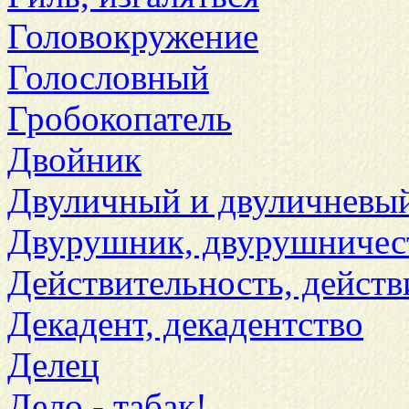
Головокружение
Голословный
Гробокопатель
Двойник
Двуличный и двуличневы
Двурушник, двурушничес
Действительность, дейст
Декадент, декадентство
Делец
Дело - табак!