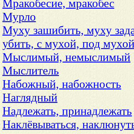
Мракобесие, мракобес
Мурло
Муху зашибить, муху зада
убить, с мухой, под мухо
Мыслимый, немыслимый
Мыслитель
Набожный, набожность
Наглядный
Надлежать, принадлежать
Наклёвываться, наклюнуть