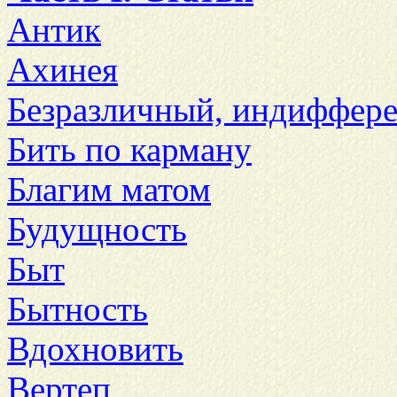
Антик
Ахинея
Безразличный, индиффер
Бить по карману
Благим матом
Будущность
Быт
Бытность
Вдохновить
Вертеп