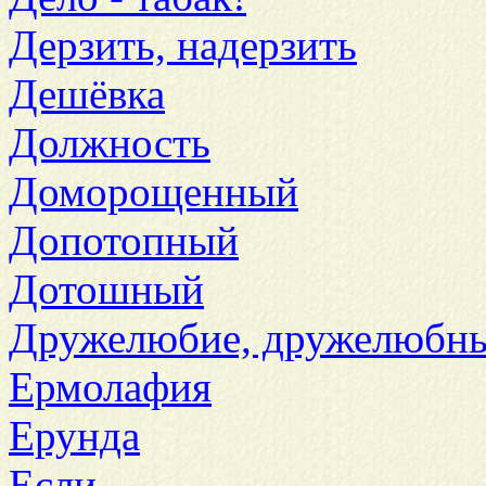
Дерзить, надерзить
Дешёвка
Должность
Доморощенный
Допотопный
Дотошный
Дружелюбие, дружелюбн
Ермолафия
Ерунда
Если