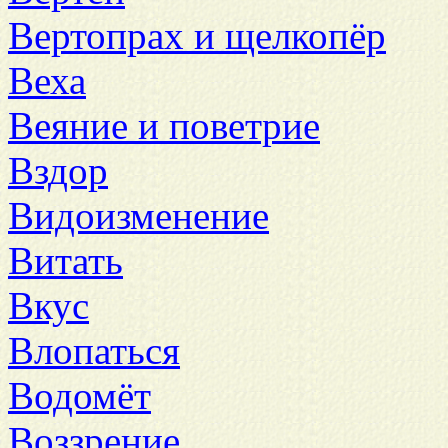
Вертопрах и щелкопёр
Веха
Веяние и поветрие
Вздор
Видоизменение
Витать
Вкус
Влопаться
Водомёт
Воззрение