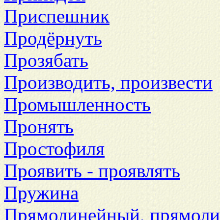
Приспешник
Продёрнуть
Прозябать
Производить, произвести
Промышленность
Пронять
Простофиля
Проявить - проявлять
Пружина
Прямолинейный, прямоли