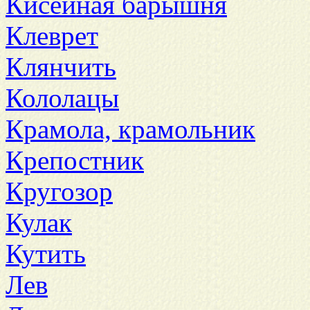
Кисейная барышня
Клеврет
Клянчить
Кололацы
Крамола, крамольник
Крепостник
Кругозор
Кулак
Кутить
Лев