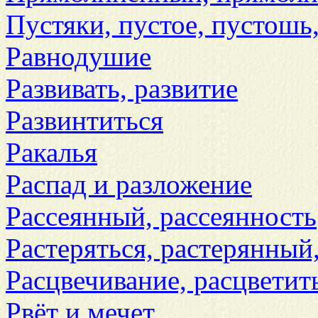
Пустяки, пустое, пустошь,
Равнодушие
Развивать, развитие
Развинтиться
Ракалья
Распад и разложение
Рассеянный, рассеянность
Растеряться, растерянный
Расцвечивание, расцветит
Рвёт и мечет