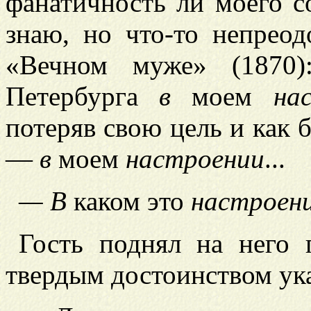
фанатичность ли моего 
знаю, но что-то непрео
«Вечном муже» (1870)
Петербурга
в
моем
на
потеряв свою цель и как б
—
в
моем
настроении
...
— В
каком это
настроен
Гость поднял на него 
твердым достоинством ука