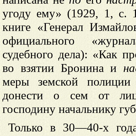
угоду ему» (1929, 1, с. 
книге «Генерал Измайло
официального «журнал
судебного дела): «Как пр
во взятии Бронина и
на
меры земской полиции 
донести о сем от лиц
господину начальнику губе
Только в 30—40-х года