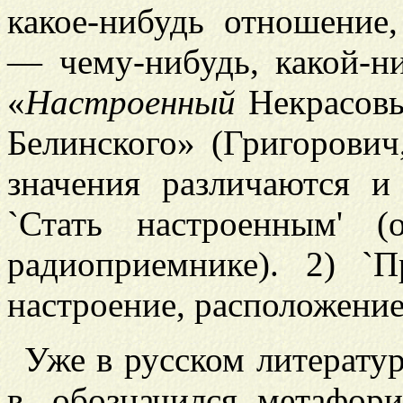
какое-нибудь отношение
— чему-нибудь, какой-ни
«
Настроенный
Некрасовым
Белинского» (Григорович
значения различаются и
`Стать настроенным' (
радиоприемнике). 2) `П
настроение, расположение
Уже в русском литерату
в. обозначился метафор