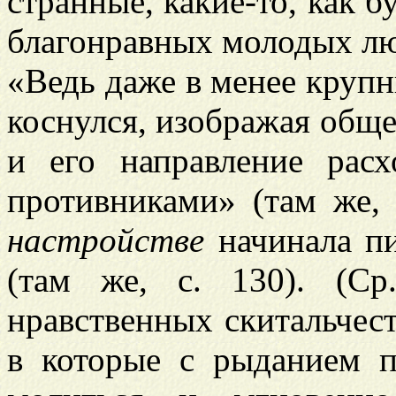
странные, какие-то, как бу
благонравных молодых люде
«Ведь даже в менее крупн
коснулся, изображая общ
и его направление рас
противниками» (там же, 
настройстве
начинала пи
(там же, с. 130). (С
нравственных скитальчест
в которые с рыданием 