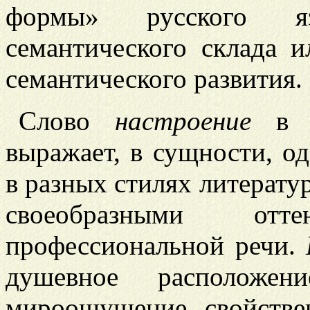
формы» русского яз
сема
нтического склада 
семантического развития.
Слово
настроение
в с
выражает, в сущности, од
в разных стилях литерату
своеобразными от
профессиональной речи.
душевное расположени
мироощущение, свойстве