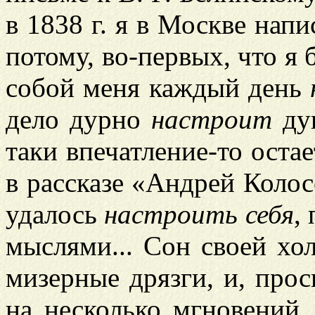
в 1838 г. я в Москве нап
потому, во-первых, что я 
собой меня каждый день
дело дурно
настроит
душ
таки впечатление-то остае
в рассказе «Андрей Колос
удалось
настроить себя
,
мыслями... Сон своей хо
мизерные дрязги, и, прос
на несколько мгновений