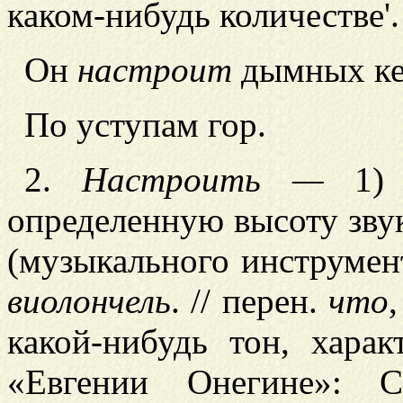
каком-нибудь количестве'
Он
настроит
дымных к
По уступам гор.
2.
Настроить —
1
определенную высоту звук
(музыкального инструмен
виолончель
. // перен.
что
какой-нибудь тон, хара
«Евгении Онегине»: 