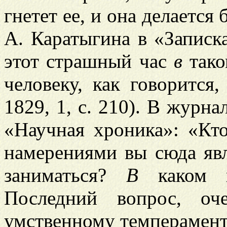
гнетет ее, и она делается 
А. Каратыгина в «Записка
этот страшный час
в
тако
человеку, как говорится
1829, 1, с. 210). В журна
«Научная хроника»: «Кт
намерениями вы сюда явл
заниматься?
В
каком 
Последний вопрос, оч
умственному темпераменту