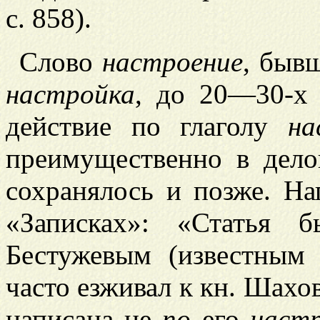
с. 858).
Слово
настроение
, быв
настройка
, до 20—30-х
действие по глаголу
на
преимущественно в дело
сохранялось и позже. На
«Записках»: «Статья 
Бестужевым (известным
часто езживал к кн. Шахов
написана не
по
его
наст