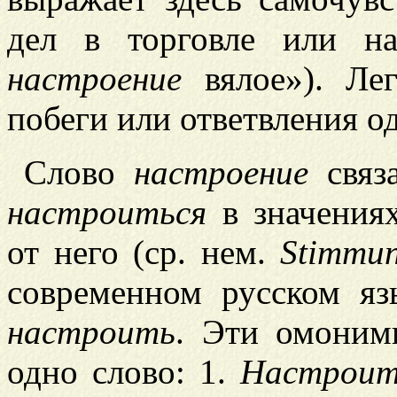
дел в торговле или н
настроение
вялое»). Лег
побеги или ответвления о
Слово
настроение
связ
настроиться
в значения
от него (ср. нем.
Stiтти
современном русском яз
настроить
. Эти омоним
одно слово: 1.
Настроит