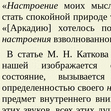
«
Настроение
моих мысле
стать спокойной природе 
«[Аркадию] хотелось по
настроения
взволнованно
В статье
М. Н. Каткова
нашей изображается с
состояние, вызывает
определенностью своего
предмет внутреннего вни
этих звуков, всех этих д