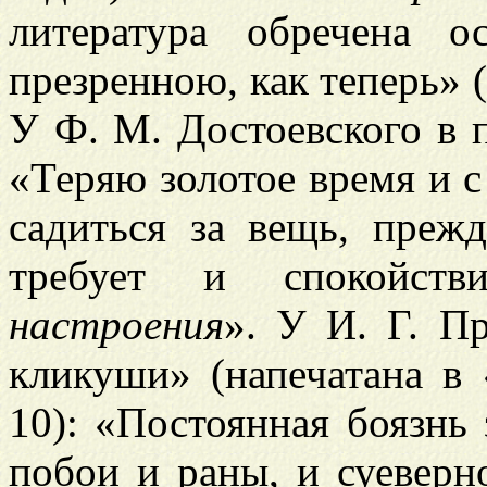
литература обречена о
презренною, как теперь» (
У Ф. М. Достоевского в п
«Теряю золотое время и с
садиться за вещь, прежд
требует и спокойств
настроения
». У И. Г. П
кликуши» (напечатана в 
10): «Постоянная боязнь 
побои и раны, и суевер