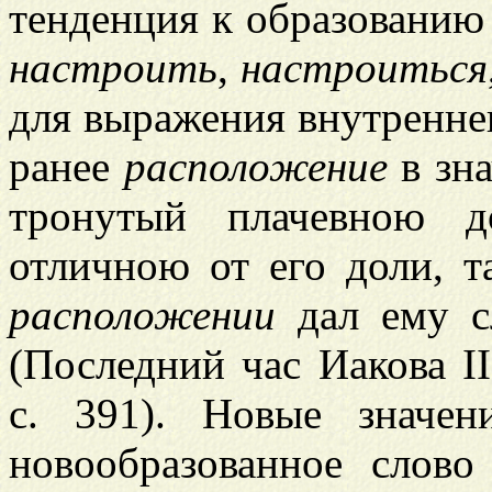
тенденция к образованию 
настроить
,
настроиться
для выражения внутреннег
ранее
расположение
в зна
тронутый плачевною д
отличною от его доли, т
расположении
дал ему сл
(Последний час Иакова II
с. 391). Новые значе
новообразованное слов