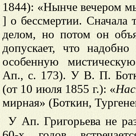
1844): «Нынче вечером м
] о бессмертии. Сначала т
делом, но потом он объя
допускает, что надобно
особенную мистическ
Ап., с. 173). У В. П. Бо
(от 10 июля 1855 г.): «
Нас
мирная» (Боткин, Тургенев,
У Ап. Григорьева не ра
60-х годов встречае