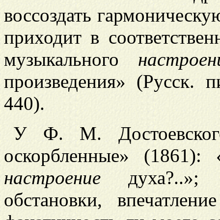
воссоздать гармоническу
приходит в соответствен
музыкального
настрое
произведения» (Русск. п
440).
У Ф. М. Достоевско
оскорбленные» (1861):
настроение
духа?..»; 
обстановки, впечатлени