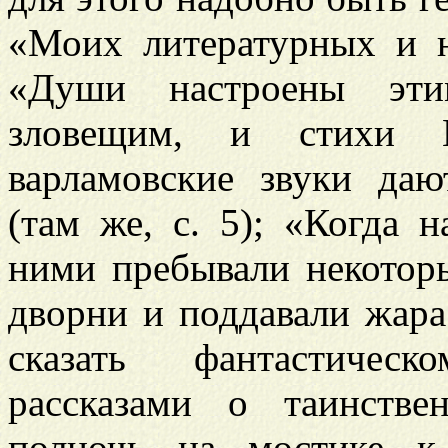
«Моих литературных и н
«Души настроены эт
зловещим, и стихи П
варламовские звуки да
(там же, с. 5); «Когда 
ними пребывали некото
дворни и поддавали жар
сказать фантастиче
рассказами о таинств
полночь на мостике к