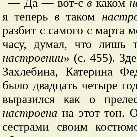
— Да — вот-с
в
каком
н
я теперь
в
таком
настр
разбит с самого с марта ме
часу, думал, что лишь 
настроении
» (с. 455). Зд
Захлебина, Катерина Фе
было двадцать четыре го
выразился как о преле
настроена
на этот тон. 
сестрами своим костюм