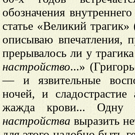
обозначения внутреннего
статье «Великий трагик» (
описываю впечатления, п
прерывалось ли у трагика
настройство
...» (Григор
— и язвительные восп
ночей, и сладострастие
жажда крови... Одну 
настройства
выразить не
для этого надобно быть г