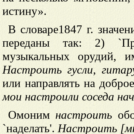
истину».
В словаре
1847 г. значе
переданы так: 2) `Пр
музыкальных орудий, и
Настроить гусли
,
гитар
или направлять на доброе
мои настроили соседа на
Омоним
настроить
обоз
`наделать'.
Настроить [мн