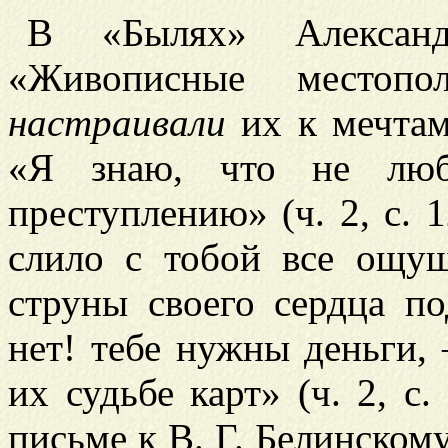
В «Былях» Алекса
«Живописные местопо
настраивали
их к мечтам 
«Я знаю, что не л
преступлению» (ч. 2, с. 
слило с тобой все ощу
струны своего сердца п
нет! тебе нужны деньги,
их судьбе карт» (ч. 2, с
письме к В. Г. Белинскому 