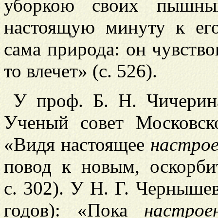
уборкою своих пышны
настоящую минуту к его
сама природа: он чувство
то влечет» (с. 526).
У проф. Б. Н. Чичерин
Ученый совет Московско
«Видя настоящее
настрое
повод к новым, оскорб
с. 302). У Н. Г. Черныше
годов): «Пока
настрое