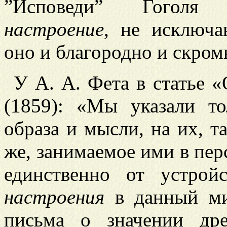
”Исповеди” Гоголя г
настроение
, не исключа
оно и благородно и скром
У А. А. Фета в статье 
(1859): «Мы указали т
образа и мысли, на их, та
же, занимаемое ими в пер
единственно от устро
настроения
в данный миг
письма о значении др