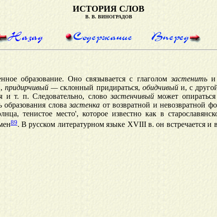
ИСТОРИЯ СЛОВ
В. В. ВИНОГРАДОВ
енное образование. Оно связывается с глаголом
застенить
и 
и,
придирчивый —
склонный придираться,
обидчивый
и, с друго
 и т. п. Следовательно, слово
застенчивый
может опираться
ь образования слова
застенка
от возвратной и невозвратной фо
лнца, тенистое место', которое известно как в старославянс
89
мен
. В русском литературном языке XVIII в. он встречается и