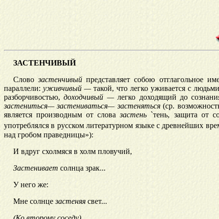
ЗАСТЕНЧИВЫЙ
Слово
застенчивый
представляет собою отглагольное им
параллели:
уживчивый —
такой, что легко уживается с людьм
разборчивостью,
доходчивый —
легко доходящий до сознания
застениться—
застениваться—
застеняться
(ср. возможност
является производным от слова
застень
`тень, защита от со
употреблялся в русском литературном языке с древнейших вре
над гробом праведницы»):
И вдруг схолмяся в холм пловучий,
Застенивает
солнца зрак...
У него же:
Мне солнце
застеняя
свет...
(Ко второму соседу)