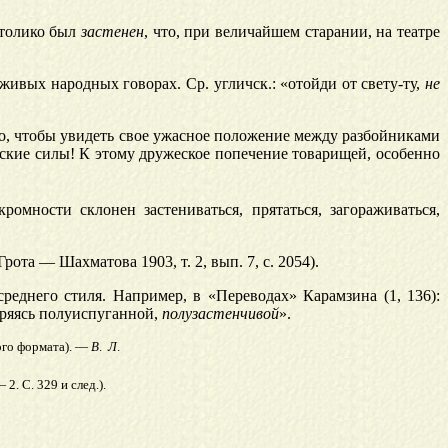
 толико был
застенен
, что, при величайшем старании, на театре
 живых народных говорах. Ср. угличск.: «отойди от свету-ту,
не
во, чтобы увидеть свое ужасное положение между разбойниками
тские силы! К этому дружеское попечение товарищей, особенно
омности склонен застениваться, прятаться, загораживаться,
 Грота — Шахматова 1903, т. 2, вып. 7, с. 2054).
еднего стиля. Например, в «Переводах» Карамзина (1, 136):
оряясь полуиспуганной,
полузастенчивой
».
ного формата). —
В
.
Л
.
2. С. 329 и след.).