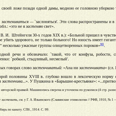
дя в своей ложе позади одной дамы, модною ее головною уборкою
;
застениваться
—
`заслоняться'. Эти слова распространены и в
бл.: «это не я
застеняю
свет».
 В. И. Штейнгеля 30-х годов XIX в.): «Больной пришел в чувст
е убить здорового, не только больного! Но юность имеет гиган
90
“ несколько ужасные группы олицетворенных пороков»
.
ной речи и обозначало: `такой, что от конфуза, робости, скр
тенки: `робкий, стыдливый, несмелый'.
ных говорах слово
застенчиватый
: «Ана ни
застенчивата
» (сл.
рой половины XVIII в. глубоко вошло в лексическую норму ср
 и
застенчива
...». У Пушкина в «Барышне-крестьянке»: «...притв
 с авторской правкой. Машинопись сверена и уточнена по рукописи (4 стр. раз
у
застенить
, см. у Г. А. Ильинского (Славянские этимологии // РФВ, 1910, № 1 — 
рь по канату. СПб., 1914. С. 99.