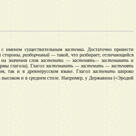
с именем существительным
застенка
. Достаточно привести
й стороны,
разборчивый —
такой, что разбирает, отличающийся
 на значения слов
застенить —
застенять—
застенивать
и
рмы глагола). Глагол
застенивать — застенить — застенять
ком, так и в древнерусском языке. Глагол
застенить
широко
 в высоком и в среднем стиле. Например, у Державина («Эродий