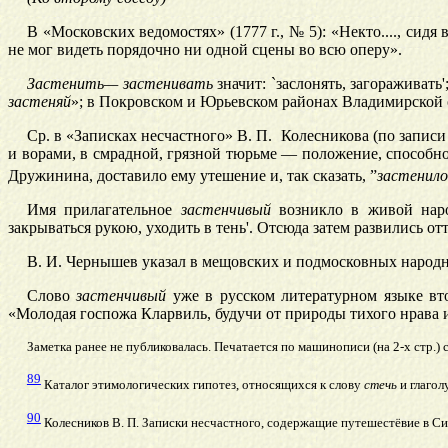
В «Московских ведомостях» (1777 г., № 5): «Некто...., си
не мог видеть порядочно ни одной сцены во всю оперу».
Застенить—
застенивать
значит: `заслонять, загораживать'
застеняй
»; в Покровском и Юрьевском районах Владимирской о
Ср. в «Записках несчастного» В.
П. Колесникова (по записи
и ворами, в смрадной, грязной тюрьме — положение, способно
Дружинина, доставило ему утешение и, так сказать, ”
застенило
Имя прилагательное
застенчивый
возникло в живой народ
закрываться рукою, уходить в тень'. Отсюда затем развились от
В. И. Чернышев указал в мещовских и подмосковных народ
Слово
застенчивый
уже в русском литературном языке вто
«Молодая госпожа Кларвиль, будучи от природы тихого нрава
Заметка ранее не публиковалась. Печатается по машинописи (на 2-х стр.)
89
Каталог этимологических гипотез, относящихся к слову
стечь
и глагол
90
Колесников В. П. Записки несчастного, содержащие путешестёвие в Сиби