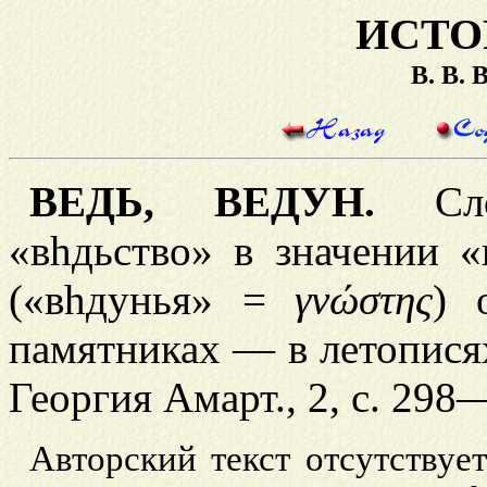
ИСТО
В. В.
ВЕДЬ, ВЕДУН.
Сло
«в
h
дьство» в значении «
(«в
h
дунья» =
γνώστης
) 
памятниках — в летопися
Георгия Амарт., 2, с. 298
Авторский текст отсутствуе