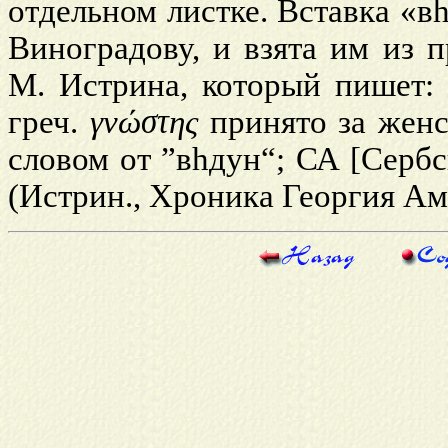
отдельном листке. Вставка «в
Виноградову, и взята им из 
М. Истрина, который пишет:
греч.
γνώστης
принято за женс
словом от ”в
h
дун“; СА [Серб
(Истрин., Хроника Георгия Ам