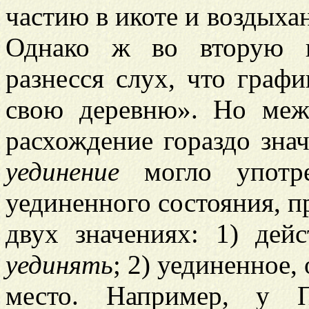
частию в икоте и воздыха
Однако ж во вторую 
разнесся слух, что граф
свою деревню». Но меж
расхождение гораздо знач
уединение
могло употреб
уединенного состояния, п
двух значениях: 1) дей
уединять
; 2) уединенное,
место. Например, у П