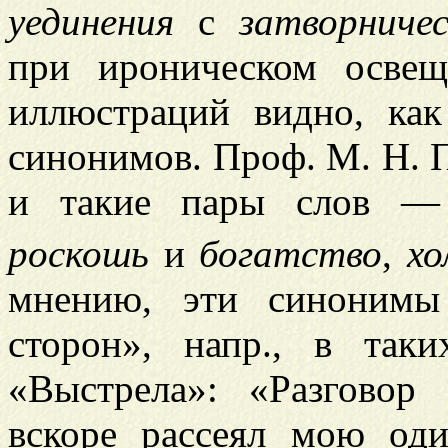
уединения
с
затворниче
при ироническом осве
иллюстраций видно, ка
синонимов. Проф. М. Н. 
и такие пары слов 
роскошь
и
богатство
,
хо
мнению, эти синонимы
сторон», напр., в так
«Выстрела»: «Разговор
вскоре рассеял мою о