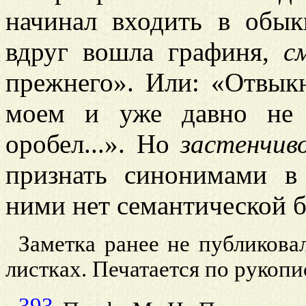
начинал входить в обык
вдруг вошла графиня,
с
прежнего». Или: «Отвык
моем и уже давно не
оробел...». Но
застенчив
признать синонимами в
ними нет семантической б
Заметка ранее не публикова
листках. Печатается по рукоп
393