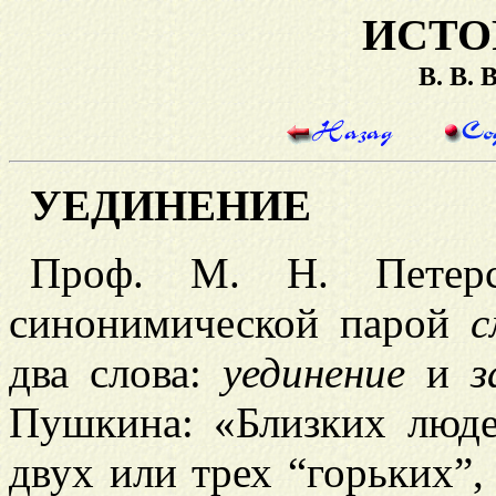
ИСТО
В. В.
УЕДИНЕНИЕ
Проф. М. Н. Петерс
синонимической парой
с
два слова:
уединение
и
з
Пушкина: «Близких люде
двух или трех “горьких”,