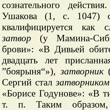
сознательного действия
Ушакова (1, с. 1047)
квалифицируется как с
затвор
(у Мамина-Сиби
брови»: «В Дивьей обит
двадцать лет присланна
”боярыня“»),
затворник
(
Сергий стал
затворником
«Борисе Годунове»: «В 
т. п. Таким образом,