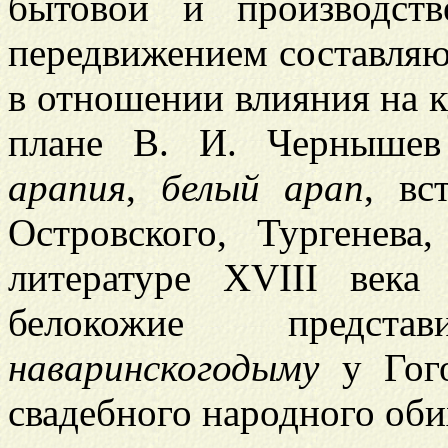
бытовой и производств
передвижением составля
в отношении влияния на к
плане В. И. Чернышев
арапия
,
белый арап
, вс
Островского, Тургенева
литературе XVIII век
белокожие предст
наваринскогодыму
у Гог
свадебного народного обих