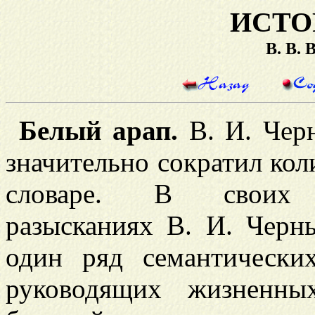
ИСТО
В. В.
Белый арап.
В. И. Чер
значительно сократил кол
словаре. В своих ис
разысканиях В. И. Черны
один ряд семантически
руководящих жизненны