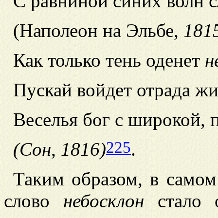
С равниной синих волн 
(Наполеон на Эльбе
,
181
Как только тень оденет
н
Пускай войдет отрада ж
Веселья бог с
широкой, 
225
(Сон
,
1816)
.
Таким образом, в самом
слово
небосклон
стало о