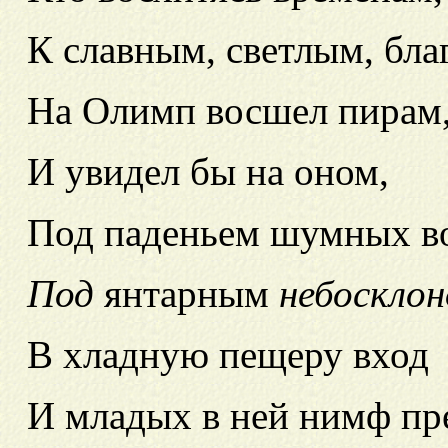
К славным, светлым, бл
На Олимп
восшел пирам
И увидел бы на оном,
Под паденьем шумных в
Под
янтарным
небоскло
В хладную пещеру вход
И младых в ней нимф пре