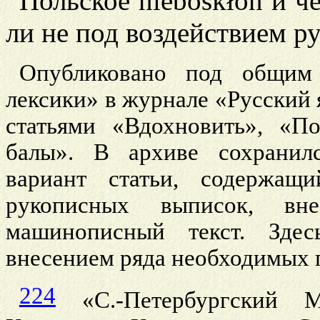
Польское
nieboskłon и ч
ли не под воздействием р
Опубликовано под общим 
лексики» в журнале «Русский я
статьями «Вдохновить», «П
балы». В архиве сохранил
вариант статьи, содержащ
рукописных выписок, в
машинописный текст. Зде
внесением ряда необходимых
224
«С.-Петербургский М