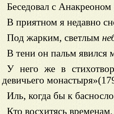
Беседовал с Анакреоном
В приятном я недавно сн
Под жарким, светлым
не
В тени он пальм явился 
У него же в стихотво
девичьего монастыря»
(17
Иль, когда бы к басносл
Кто
восхитясь временам,