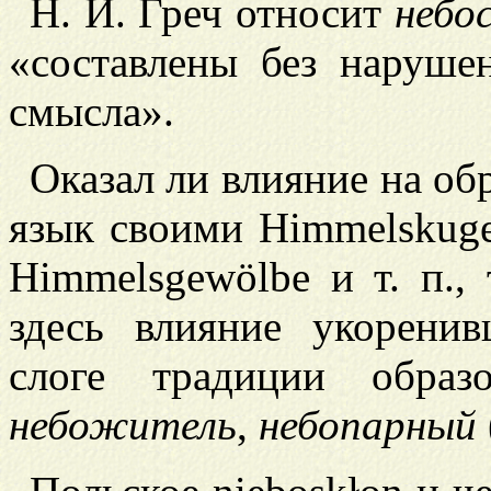
Н. И. Греч относит
небо
«составлены без наруше
смысла».
Оказал ли влияние на об
язык своими
Himmelskugel
Himmelsgewölbe и т. п., 
здесь влияние укорени
слоге традиции образ
небожитель
,
небопарный