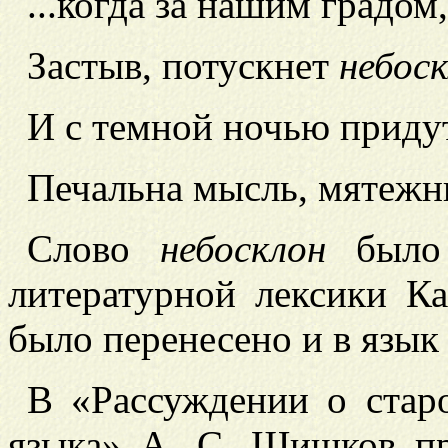
...когда за нашим градом,
Застыв, потускнет
небос
И с темной ночью приду
Печальна мысль, мятежны
Слово
небосклон
было 
литературной лексики К
было перенесено и в язык
В «Рассуждении о стар
языка» А. С. Шишков п