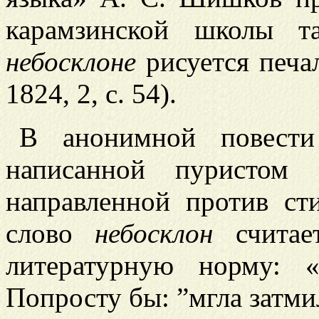
карамзинской школы т
небосклоне
рисуется печал
1824, 2, с. 54).
В анонимной повести 
написанной пуристом
направленной против ст
слово
небосклон
считае
литературную норму:
Попросту бы: ”мгла затм