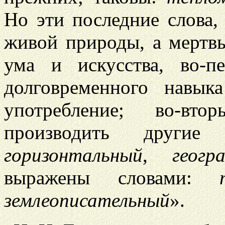
Но эти последние слова,
живой природы, а мертвы
ума и искусства, во-п
долговременного навы
употребление; во-в
производить други
горизонтальный
,
геогр
выражены словами:
землеописательный
».