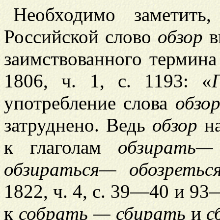
Необходимо заметить
Российской слово
обзор
в
заимствованного термин
1806, ч. 1, с. 1193: «
употребление слова
обзо
затруднено. Ведь
обзор
на
к глаголам
обзирать—
обзираться—
обозретьс
1822, ч. 4, с. 39—40 и 93
к
собрать — сбирать
и
с