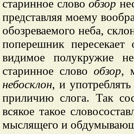
старинное слово
обзор
нес
представляя моему вообр
обозреваемого неба, скло
поперешник пересекает 
видимое полукружие не
старинное слово
обзор
, 
небосклон
, и употреблять
приличию слога. Так сос
всякое такое словосостав
мыслящего и обдумывающе