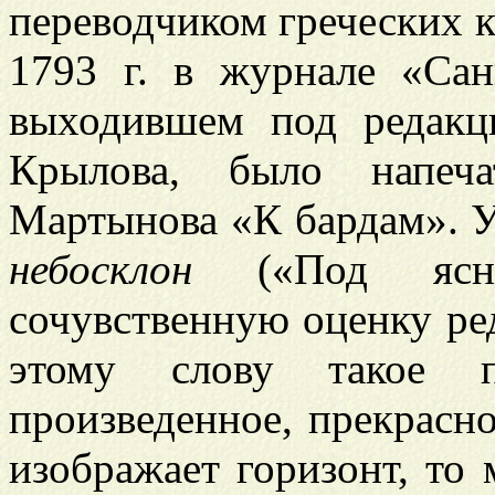
переводчиком греческих 
1793 г. в журнале «Сан
выходившем под редак
Крылова, было напеча
Мартынова «К бардам». У
небосклон
(«Под я
сочувственную оценку ре
этому слову такое п
произведенное, прекрасн
изображает горизонт, то м