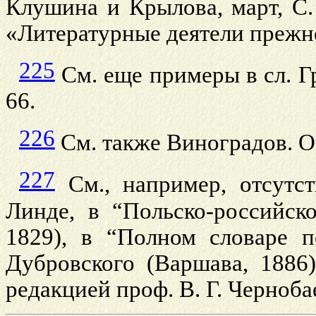
Клушина и Крылова, март, С.
«Литературные деятели прежнег
225
См. еще примеры в сл. Гр
66.
226
См. также Виноградов. О
227
См., например, отсутст
Линде, в “Польско-российск
1829), в “Полном словаре п
Дубровского (Варшава, 1886)
редакцией проф. В. Г. Чернобае