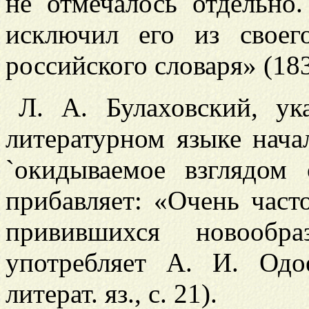
не отмечалось отдельно
исключил его из своег
российского словаря» (183
Л. А. Булаховский, ук
литературном языке нач
`окидываемое взглядом 
прибавляет: «Очень част
привившихся новообр
употребляет А. И. Одое
литерат. яз., с. 21).