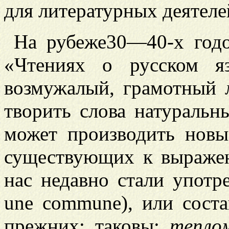
для литературных деятелей
На рубеже
30—40-х годо
«Чтениях о русском я
возмужалый, грамотный 
творить слова натуральн
может производить новы
существующих к выражен
нас недавно стали употр
une commune), или соста
прежних; таковы:
тепло