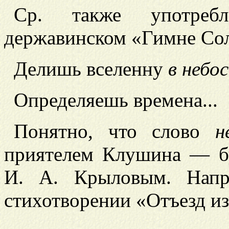
Ср. также употре
державинском «Гимне Со
Делишь
вселенну
в небо
Определяешь времена...
Понятно, что слово
н
приятелем Клушина — б
И. А. Крыловым. Напр
стихотворении «Отъезд из