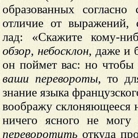
образованных согласно 
отличие от выражений, 
лад: «Скажите кому-ни
обзор
,
небосклон
, даже и 
он поймет вас: но чтобы
ваши перевороты
, то д
знание языка французског
воображу склоняющееся н
ничего ясного не могу 
переворотить
откуда пр