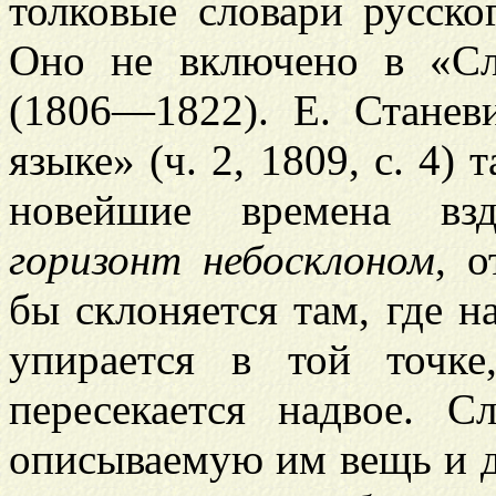
толковые словари русско
Оно не включено в «Сл
(1806—1822). Е. Станев
языке» (ч. 2, 1809, с. 4)
новейшие времена взд
горизонт небосклоном
, о
бы склоняется там, где н
упирается в той точк
пересекается надвое. С
описываемую им вещь и д