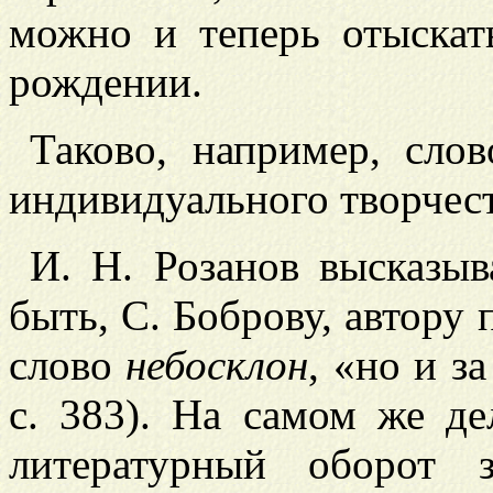
можно и теперь отыскат
рождении.
Таково, например, сло
индивидуального творчест
И.
Н. Розанов высказыв
быть, С. Боброву, автору
слово
небосклон
, «но и з
с. 383). На самом же д
литературный оборот 