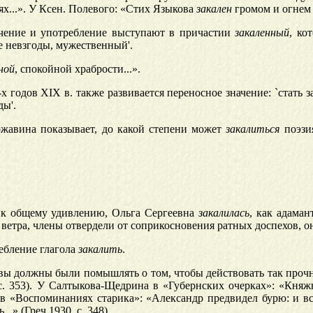
х...». У Ксен. Полевого: «Стих Языкова
закален
громом и огнем 
ч
ение и употребление выступают в причастии
закаленный
, ко
е невзгоды, мужественный'.
ной
, спокойной храбрости...».
годов XIX в. также развивается переносное значение: `стать за
ды'.
жавина показывает, до какой степени может
закалиться
поэзия
 к общему удивлению, Ольга Сергеевна
закалилась
, как адаман
 ветра, члены отвердели от соприкосновения ратных доспехов, о
ребление глагола
закалить
.
ла вы должны были помышлять о том, чтобы действовать так проч
, с. 353). У Салтыкова-Щедрина в «Губернских очерках»: «Княж
ча в «Воспоминаниях старика»: «Александр предвидел бурю: и 
.» (Греч 1930, с. 348).