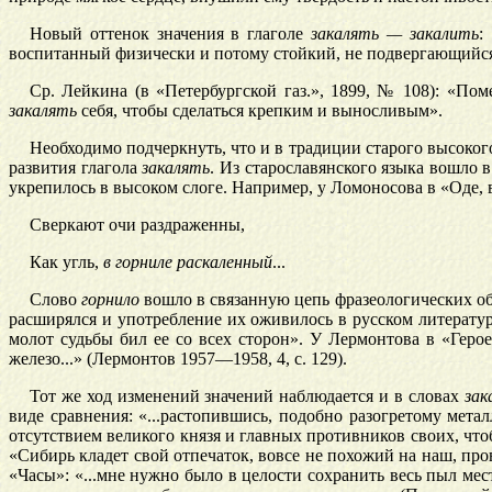
Новый оттенок значения в глаголе
закалять — закалить
:
воспитанный физически и потому стойкий, не подвергающийся 
Ср. Лейкина (в «Петербургской газ.», 1899, № 108): «П
закалять
себя, чтобы сделаться крепким и выносливым».
Необходимо подчеркнуть, что и в традиции старого высоког
развития глагола
закалять
. Из старославянского языка вошло 
укрепилось в высоком слоге. Например, у Ломоносова в «Оде,
Сверкают очи раздраженны,
Как угль,
в горниле раскаленный
...
Слово
горнило
вошло в связанную цепь фразеологических об
расширялся и употребление их оживилось в русском литерату
молот судьбы бил ее со всех сторон». У Лермонтова в «Геро
железо...» (Лермонтов 1957—1958, 4, с. 129).
Тот же ход изменений значений наблюдается и в словах
зак
виде сравнения: «...растопившись, подобно разогретому мет
отсутствием великого князя и главных противников своих, чт
«Сибирь кладет свой отпечаток, вовсе не похожий на наш, пр
«Часы»: «...мне нужно было в целости сохранить весь пыл мес