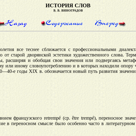
ИСТОРИЯ СЛОВ
В. В. ВИНОГРАДОВ
олетия все теснее сближается с профессиональными диалек
го от старой дворянской эстетики художественного слова. Те
ы, расширяя и обобщая свои значения или подвергаясь метаф
ому или иному словоупотреблению и в которых находили опору ч
30—40-е годы XIX в. обозначается новый путь развития значен
ян
ием французского retrempé (ср. être trempé), переносное зн
ие в переносном смысле было особенно часто в литературном 