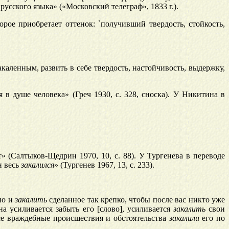
русского языка» («Московский телеграф», 1833 г.).
торое приобретает оттенок: `получивший твердость, стойкость,
каленным, развить в себе твердость, настойчивость, выдержку,
 в душе человека» (Греч 1930, с. 328, сноска). У Никитина в
т» (Салтыков-Щедрин 1970, 10, с. 88). У Тургенева в переводе
н весь
закалился
» (Тургенев 1967, 13, с. 233).
но и
закалить
сделанное так крепко, чтобы после вас никто уже
на усиливается забыть его [слово], усиливается
закалить
свои
все враждебные происшествия и обстоятельства
закалили
его по