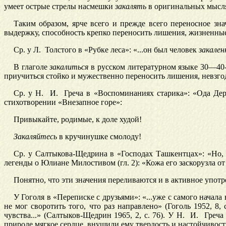
умеет острые стрелы насмешки
закалять
в оригинальных мысля
Таким образом, ярче всего и прежде всего переносное зна
выдержку, способность крепко переносить лишения, жизненны
Ср. у Л. Толстого в «Рубке леса»: «...он был человек
закален
В глаголе
закалиться
в русском литературном языке 30—40-х 
приучиться стойко и мужественно переносить лишения, невзго
Ср. у Н. И. Греча в «Воспоминаниях старика»: «Ода Дер
стихотворении «Внезапное горе»:
Привыкайте, родимые, к доле худой!
Закаляйтесь
в кручинушке смолоду!
Ср. у Салтыкова-Щедрина в «Господах
Ташкентцах»: «Но,
легенды о Юлиане Милостивом (гл. 2): «Кожа его заскорузла от
Понятно, что эти значения переливаются и в активное упот
У Гоголя в «Переписке с друзьями»: «...уже с самого нача
не мог своротить того, что раз направлено» (Гоголь 1952, 8
чувства...» (Салтыков-Щедрин 1965, 2, с. 76). У Н. И. Гре
природе мягкое сердце, внушили ему твердость и настойчивость..