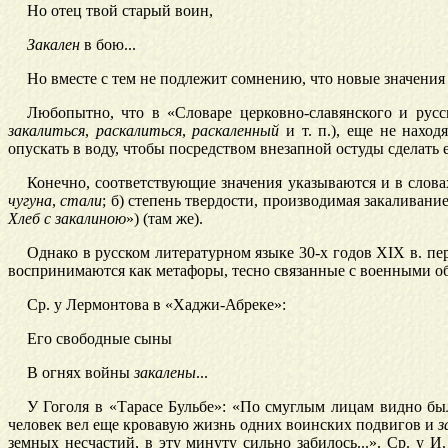
Но отец твой старый воин,
Закален
в бою...
Но вместе с тем не подлежит сомнению, что новые значения
Любопытно, что в «Словаре церковно-славянского и русс
закалиться
,
раскалиться
,
раскаленный
и т. п.), еще не наход
опускать в воду, чтобы посредством внезапной остуды сделать 
Конечно, соответствующие значения указываются и в слов
чугуна
,
стали
; б) степень твердости, производимая закаливан
Хлеб с закалиною
») (там же).
Однако в русском литературном языке 30-х годов XIX в. пе
воспринимаются как метафоры, тесно связанные с военными об
Ср. у Лермонтова в «Хаджи-Абреке
»:
Его свободные сыны
В огнях войны
закалены
...
У Гоголя в «Тарасе Бульбе»: «По смуглым лицам видно бы
человек вел еще кровавую жизнь одних воинских подвигов и
з
земных несчастий, в эту минуту сильно забилось...». Ср. у