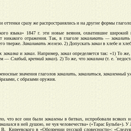
 и оттенки сразу же распространялись и на другие формы глагол
кого языка» 1847 г. эти новые веяния, охватившие широкий
ят никакого отражения. Так, в глаголе
закаливать — закалить
его тверже.
Закаливать железо
. 2) Допускать
закал
в хлебе и хлеб
ах
зак
а
лка
и
зак
а
л
. Например,
зак
а
л
определяется так: «1) То же
ием —
Слабый
,
крепкий закал
). 2) То же, что
зак
а
лина
(т. е. `недо
реносные значения глаголов
закалить
,
закалиться
,
закаленный
уж
разами, с образами оружия.
ло, что все они были
закалены
в битвах, испробовали всяких н
акалился
в ней душою, не чуя человечества» («Тарас Бульба»). У 
 И. В. Киреевского в «Обозрении русской словесности»: «След