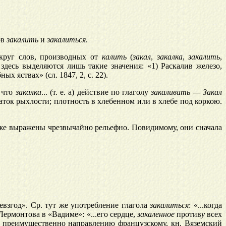
ов
закалить
и
закалиться
.
 круг слов, производных от
калить
(
закал
,
закалка
,
закалить
,
здесь выделяются лишь такие значения: «1) Раскалив железо,
ных яствах» (сл. 1847, 2, с. 22).
, что
зак
а
лка
... (т. е. а) действие по глаголу
закаливать — Закал
статок рыхлости; плотность в хлебенном или в хлебе под коркою.
е выражены чрезвычайно рельефно. Повидимому, они сначала
евзгод». Ср. тут же употребление глагола
закалиться
: «...когда
Лермонтова в «Вадиме»: «...его сердце,
закаленное
против
у
всех
уя преимущественно направлению французскому, кн. Вяземский