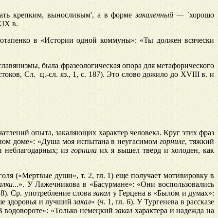
лать крепким, выносливым', а в форме
закаленный —
`хорошо
IX в.
Потапенко в «Истории одной коммуны»: «Ты должен всячески
славянизмы, была фразеологическая опора для метафорического
токов, Сл. ц.-сл. яз., 1, с. 187). Это слово дожило до XVIII в. и
атлений опыта, закаляющих характер человека. Круг этих фраз
яном доме»: «Душа моя испытана в неугасимом
горниле
, тяжкий
 и неблагодарных; из
горнила
их я вышел тверд и холоден, как
голя («Мертвые души», т. 2, гл. 1) еще получает мотивировку в
алки
...». У Лажечникова в «Басурмане»: «Они воспользовались
л. 8). Ср. употребление слова
закал
у Герцена в «Былом и думах»:
ьше здоровья и лучший
закал
» (ч. 1, гл. 6). У Тургенева в рассказе
«В водовороте»: «Только немецкий
закал
характера и надежда на