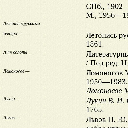
СПб., 1902
М., 1956—1
Летопись русского
теа
тра—
Летопись ру
1861.
Лит салоны —
Литературны
/ Под ред. Н
Ломоносов —
Ломоносов М.
1950—1983.
Ломоносов М
Лукин —
Лукин В. И.
1765.
Львов —
Львов П. Ю.