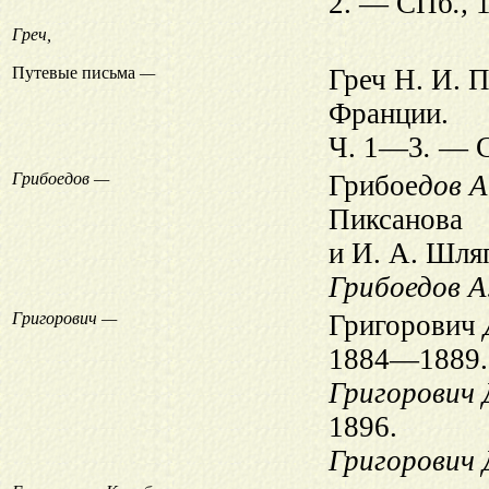
2. — СПб
.,
1
Греч,
Путевые письма
—
Греч Н. И. 
Франции.
Ч. 1—3
.
— С
Грибоедов —
Грибое
дов А
Пиксанова
и И. А. Шля
Грибоедов А
Григорович —
Григорович
1884—1889.
Григорович Д
1896.
Григорович Д