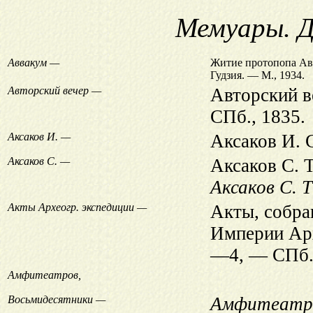
Мемуары. Д
Аввакум —
Житие протопопа Авв
Гудзия. — М., 1934.
Авторский вечер —
Авторский в
СПб., 1835.
Аксаков И. —
Аксаков И. 
Аксаков С. —
Аксаков С. 
Аксаков С. Т
Акты Археогр. экспедиции —
Акты, собра
Империи Арх
—4, — СПб.
Амфитеатров,
Восьмидесятники —
Амфитеатро