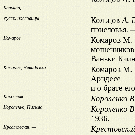
Кольцов,
Русск
. пословицы —
Кольцов
А. 
присловья. 
Комаров —
Комаров М. 
мошенников.
Ваньки Каин
Комаров, Невидимка —
Комаров М. 
Аридесе
и о брате ег
Короленко —
Короленко В
Короленко, Письма —
Короленко В.
1936.
Крестовский —
Крестовский