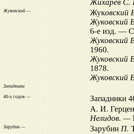
Жихарев С. 
Жуковский —
Жук
овский 
Жуковский В
6-е изд. — С
Жуковский В
1960.
Жуковский В
1878.
Жуковский В
Западники
40-х годов
—
Западники 40
А. И. Герцен
Нелидов. —
Зарубин —
Зарубин
П.
Т