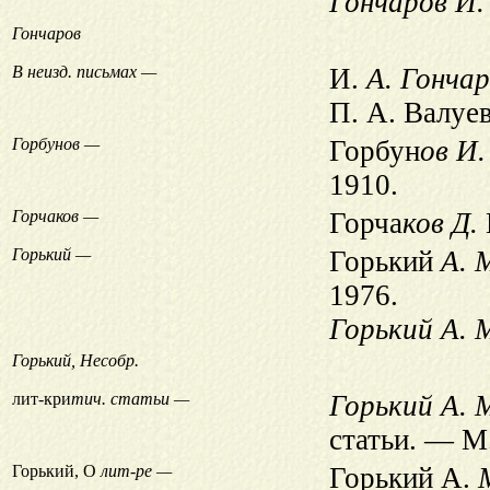
Гончаров И.
Гончаров
В неизд. письмах —
И.
А. Гонча
П. А. Валуе
Горбунов —
Горбун
ов И.
1910.
Горчаков —
Горча
ков Д.
Горький —
Горький
А. 
1976.
Горький А. 
Горький, Несобр.
лит-кри
тич. статьи —
Горький А. 
статьи. — М.
Горький, О
лит-ре —
Горький А.