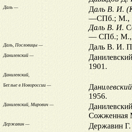
Даль —
Д
аль В. И. 
—СПб.; М., 
Даль В. И.
Со
— СПб.; М.
Даль, Пословицы —
Даль В. И. 
Данилевский —
Данилевский
1901.
Данилевский,
Бег
лые в Новороссии —
Да
нилевский
1956.
Данилевский, Мирович —
Данилевский
Сожженная М
Державин —
Державин Г