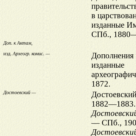
правительс
в царствова
изданные Им
СПб., 1880
Доп. к Актам,
изд.
Археогр. комис. —
Дополнения 
изданные
археографич
1872.
Достоевский —
Достоевски
1882—1883.
Достоевский
— СПб., 19
Достоевский