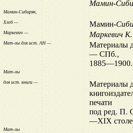
Мамин-Сиби
Мамин-Сибиряк,
Хлеб —
Мамин-
Сиби
Маркевич —
Маркевич К
Мат-лы для ист. АН —
Материалы д
— СПб
.,
1885—1900.
Мат-лы
для ист. книги —
Материалы д
книгоиздате
печати
под ред. П.
—XIX столет
Мат-лы