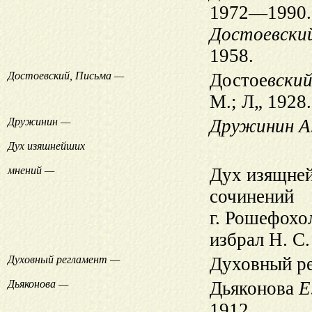
1972—1990.
Достоевский
1958.
Достоевский, Письма —
Достое
вский
М.; Л„ 1928.
Дружинин —
Дружинин А.
Дух изяшнейших
мнений —
Дух изящней
сочинений
г. Рошефохо
избрал Н. С.
Духовный регламент —
Духовный ре
Дьяконова —
Дьяконова
Е
1912.