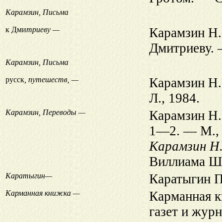
Карамзин, Письма
к Дми
триеву —
Карамзин Н.
Дмитриеву. 
Карамзин, Письма
русск
, путешеств, —
Карамзин Н.
Л., 1984.
Карамзин, Переводы —
Карамзин Н.
1—2. — М., 
Карамзин Н.
Виллиама Ше
Каратыгин—
Каратыгин П
Карманная книжка —
Карманная к
газет и жур