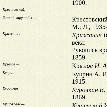
1900.
Крестовский,
Петерб.
трущобы —
Крестовский
М.; Л., 193
Крижанич —
Крижанич 
века:
Рукопись вр
1859.
Крылов —
Кры
лов И. А
Куприн —
Куприн А. И
1915.
Курочкин —
Курочкин В.
1869.
Кущевский —
Кущевский И