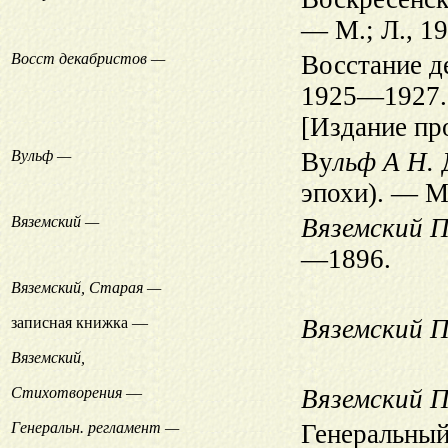
— М.; Л., 19
Восст декабристов —
Восстание д
1925—1927.
[Издание пр
Вульф —
Ву
льф А Н.
Д
эпохи). — М.
Вяземский —
Вяземский П
—1896.
Вяземский, Старая —
записная книжка —
Вяземский П
Вяземский,
Стихотворения
—
Вяземский П
Генеральн. регламент —
Генеральный