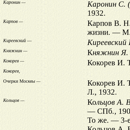
Каронин —
Каронин С. 
1932.
Карпов —
Карпов В. Н
жизни. — М.;
Киреевский
—
Киреевский 
Княжнин —
К
няжнин Я. 
Кокорев —
Кокорев И. 
Кокорев,
Очерки Мос
квы —
Кокорев И. 
Л., 1932.
Кольцов —
Ко
льцов А. В
— СПб
.,
190
То же. — 3-
Кольцов А. В