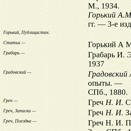
М., 1934.
Горький А.М
гг. — 3-е изд
Горький, Публицистич.
Статьи —
Горький А М
Грабарь —
Грабарь И.
Э
1937
Градовский —
Градовский 
опыты. —
СПб., 1880.
Греч —
Греч
Н. И.
С
Греч, Записки —
Греч
Н. И.
За
Греч, Поездка —
Греч Н. И. 