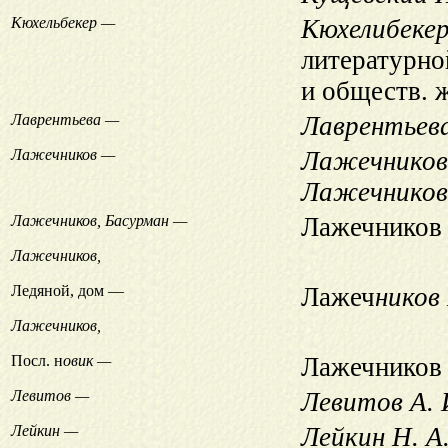
Кюхельбекер —
Кюхелибекер
литературно
и обществ. 
Лаврентьева —
Лаврентьева
Лажечников —
Лажечников
Лажечников
Лажечников, Басурман —
Лажечников 
Лажечников,
Ледяной, дом —
Лажеч
ников 
Лажечников,
Посл. н
овик —
Лажечников 
Левитов —
Левитов А. 
Лейкин —
Лейкин Н. А