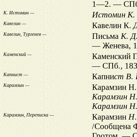
1—2. — СП
К. Истомин —
Истомин К.
Кавелин —
Кавелин К.
Д
Кавелин, Тургенев —
Письма
К. Д
— Женева, 1
Каменский —
Каменский П
— СПб
.,
183
Капнист —
Капни
ст В. 
Карамзин —
Карамзин Н.
Карамзин Н
Карамзин Н
Карамзин, Переписка —
Карамзин
Н
/Сообщена Ф
Гротом. — 