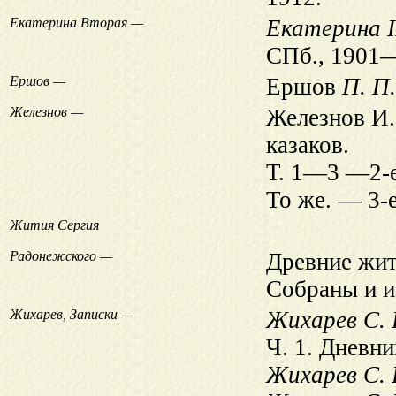
Екатерина Вторая —
Екатерина I
СПб., 1901
Ершов —
Ершов
П. П.
Железнов —
Железнов И.
казаков.
Т. 1—3 —2-е
То же. — 3-
Жития Сергия
Радонежского —
Древние жит
Собраны и 
Жихарев, Записки —
Жихарев С.
Ч. 1. Дневни
Жихарев С. 