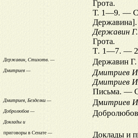
Грота.
Т. 1—9
.
— СП
Державина].
Державин Г.
Грота
.
Т
.
1—7. — 2-
Державин, Стихотв. —
Державин Г.
Дмитриев —
Дмитриев И
Дмитриев И
Письма. — 
Дмитриев, Безделки —
Дм
итриев И
Добролюбов —
Добролюбо
Доклады и
приговоры в Сенате
—
Доклады и п