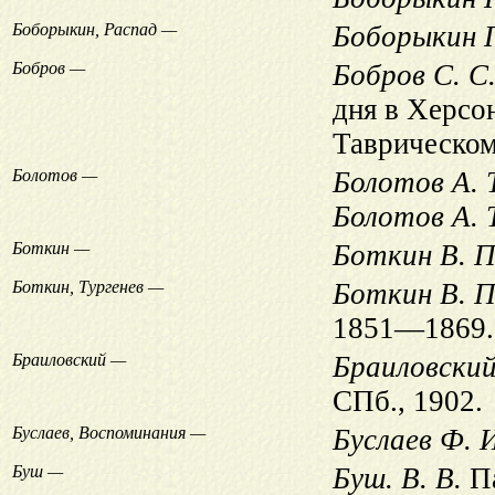
Боборыкин, Распад —
Боборыкин 
Бобров —
Бобров С. С
дня в Херсо
Таврическом
Болотов —
Болотов А. Т
Болотов А. Т
Боткин —
Боткин В. П
Боткин, Тургенев —
Боткин В. П.
1851—1869. 
Браиловский —
Браиловски
СПб., 1902.
Буслаев, Воспоминания —
Буслаев Ф. 
Буш —
Буш. В. В.
Па