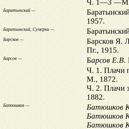
Ч. 1—3 —М.
Баратынский —
Баратынски
1957.
Баратынский, Сумерки —
Баратынски
Барсков —
Барсков Я. 
Пг., 1915.
Барсов —
Б
арсов Е.В
.
Ч. 1. Плачи
М., 1872.
Ч. 2. Плачи 
1882.
Батюшков —
Батюшков К
Батюшков К
Батюшков К