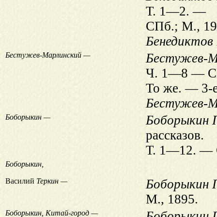
Т. 1—2. —
СПб.; М., 19
Бенедиктов 
Бестужев-Марлинский —
Бестужев-Ма
Ч. 1—8 — С
То же. — 3-
Бестужев-Ма
Боборыкин —
Боборыкин П
рассказов.
Т. 1—12. — 
Боборыкин,
Василий
Теркин —
Боборыкин П
М., 1895.
Боборыкин, Китай-город —
Боборыкин П