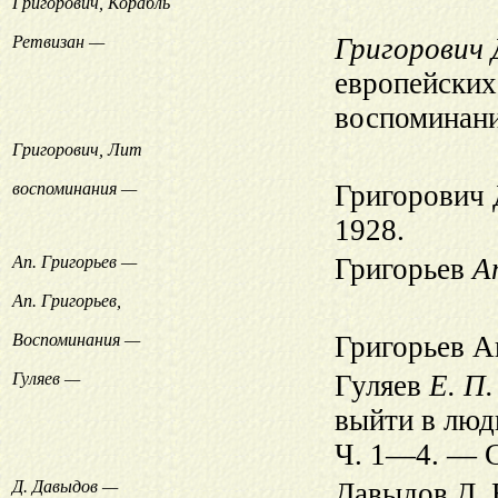
Григорович, Корабль
Ретвизан —
Григорович Д
европейских
воспоминан
Григорович, Лит
воспоминания —
Григорович 
1928.
Ап. Григорьев —
Григорьев
Ап
Ап. Григорьев,
Воспоминания —
Григорьев А
Гуляев —
Гуляев
Е. П. 
выйти в люд
Ч. 1—4. — С
Д. Давыдов —
Давыдов Д. 