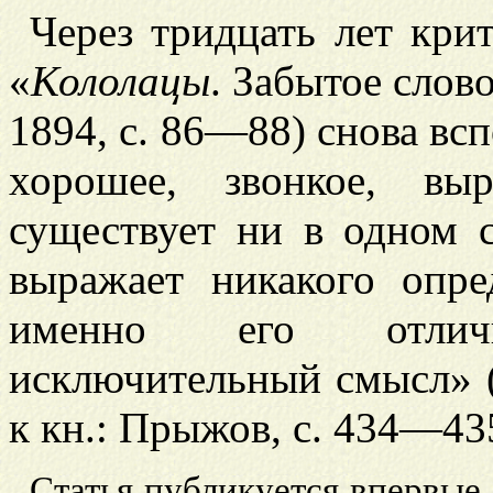
Через тридцать лет кри
«
Кололацы
. Забытое слов
1894, с. 86—88) снова вс
хорошее, звонкое, вы
существует ни в одном с
выражает никакого опре
именно его отличи
исключительный смысл» 
к кн.: Прыжов, с. 434—43
Статья публикуется впервые