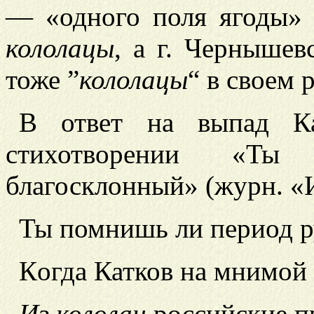
— «одного поля ягоды» 
кололацы
, а г. Чернышев
тоже ”
кололацы
“ в своем 
В ответ на выпад 
стихотворении «Ты
благосклонный» (журн. «И
Ты помнишь ли период р
К
огда Катков на мнимой
Из
кололац
российские п