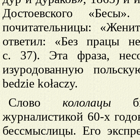
Достоевского «Бесы»
почитательницы: «Жен
ответил: «Без працы 
с. 37). Эта фраза, нес
изуродованную польску
bedzie kołaczy.
Слово
кололацы
был
журналистикой 60-х годо
бессмыслицы. Его экспре