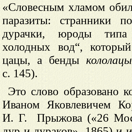
«Словесным хламом обил
паразиты: странники п
дурачки, юроды типа
холодных вод“, которы
цацы, а бенды
кололацы
с. 145).
Это слово образовано 
Иваном Яковлевичем Ко
И. Г. Прыжова («26 Мос
дур и дураков», 1865) и