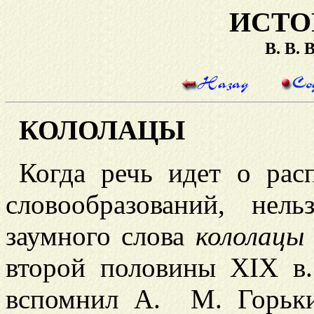
ИСТО
В. В.
КОЛОЛАЦЫ
Ко
гда речь идет о рас
словообразований, не
заумного слова
кололацы
второй половины XIX в.
вспомнил А. М. Горьки