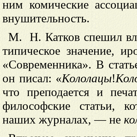
ним комические ассоциа
внушительность.
М.
Н. Катков спешил в
типическое значение, ир
«Современника». В стать
он писал: «
Кололацы
!
Кол
что преподается и печ
философские статьи, к
наших журналах, — не
ко