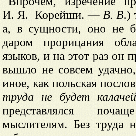
Впрочем, изречение пр
И. Я. Корейши. —
В. В
.)
а, в сущности, оно не 
даром прорицания обл
языков, и на этот раз он 
вышло не совсем удачно,
иное, как польская посло
труда не будет калаче
представлялся поч
мыслителям. Без труда н