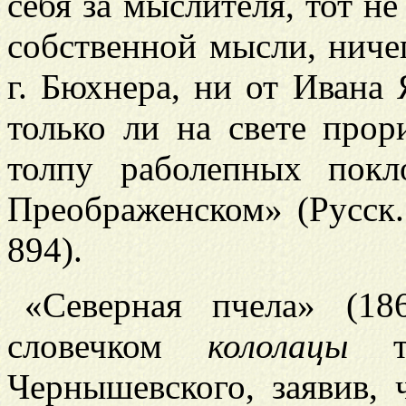
себя за мыслителя, тот не
собственной мысли, ничег
г. Бюхнера, ни от Ивана 
только ли на свете про
толпу раболепных пок
Преображенском» (Русск. 
894).
«Северная пчела» (18
словечком
кололацы
та
Чернышевского, заявив,