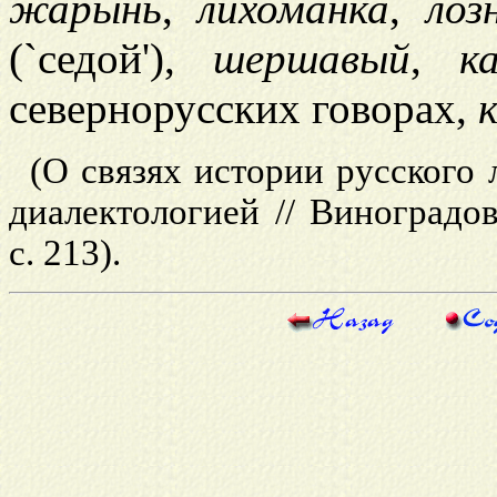
жарынь
,
лихоманка
,
лоз
(`седой'),
шершавый
,
к
севернорусских говорах,
(О связях истории русского 
диалектологией // Виноградов.
с. 213).