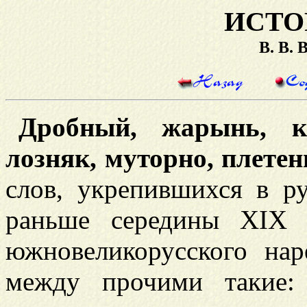
ИСТО
В. В.
Дробный, жарынь, к
лозняк, муторно, плете
слов, укрепившихся в р
раньше середины XIX 
южновеликорусского на
между прочими такие