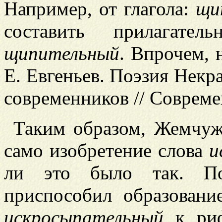
Например, от глагола:
щи
составить прилагател
щипительный
. Впрочем, н
Е. Евгеньев. Поэзия Некра
современников // Современ
Таким образом, Жемчуж
само изобретение слова
и
ли это было так. По
приспособил образовани
искросыпательный
к ри