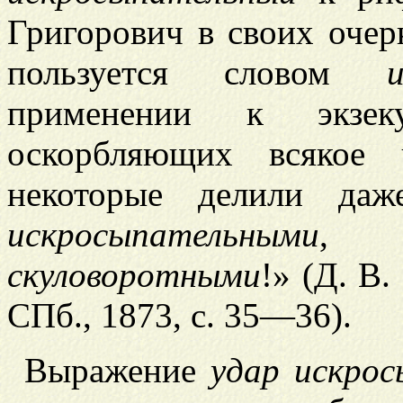
Григорович в своих очерк
пользуется словом
применении к экзек
оскорбляющих всякое 
некоторые делили даж
искросыпательными
скуловоротными
!» (Д. В.
СПб., 1873, с. 35—36).
Выражение
удар искро