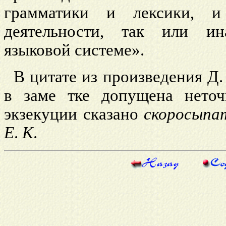
грамматики и лексики, и
деятельности, так или ин
языковой системе».
В цитате из произведения Д.
в заме
тке допущена нето
экзекуции сказано
скоросыпа
Е
.
К
.