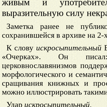
живым и употребите
выразительную силу некра
Заметка ранее не публико
сохранившейся в архиве на 2-х
К слову
искросыпительный
В
«Очерках». Он писал:
церковнославянизмов поддер
морфологического и семантич
сращивания книжных и прос
можно иллюстрировать такими
Удар
искросыпительный
,