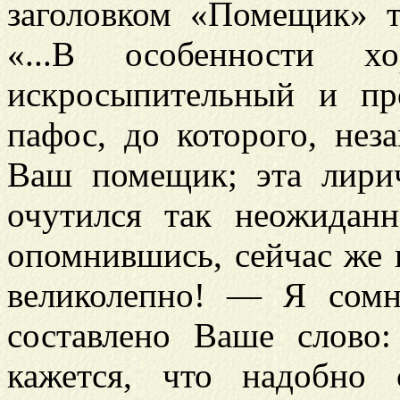
заголовком «Помещик» т
«...В особенности х
искросыпительный и про
пафос, до которого, нез
Ваш помещик; эта лирич
очутился так неожиданн
опомнившись, сейчас же 
великолепно! — Я сомн
составлено Ваше слово
кажется, что надобно 