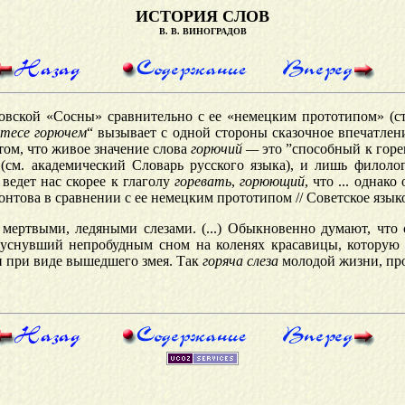
ИСТОРИЯ СЛОВ
В. В. ВИНОГРАДОВ
вской «Сосны» сравнительно с ее «немецким прототипом» (стих
утесе горючем
“ вызывает с одной стороны сказочное впечатле
том, что живое значение слова
горючий —
это ”способный к гор
 (см. академический Словарь русского языка), и лишь филол
ведет нас скорее к глаголу
горевать
,
горюющий
, что ... однак
нтова в сравнении с ее немецким прототипом // Советское языкоз
мертвыми, ледяными слезами. (...) Обыкновенно думают, что са
, уснувший непробудным сном на коленях красавицы, которую
ки при виде вышедшего змея. Так
горяча слеза
молодой жизни, про