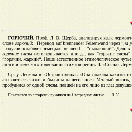
ГОРЮЧИЙ.
Проф. Л. В. Щерба, анализируя язык лермонто
слове
горючий
: «Перевод auf brennender Felsenwand через ”
на
градусов ослабляет немецкое brennend — ”пылающий“. Дело в 
горючие слезы
истолковывается иногда, как ”горькие слезы“
”горячий, жаркий“. Наше естественное этимологическое чутье 
лингвистического толкования стихотворений. II. «Сосна» Лермо
Ср. у Лескова в «Островитянах»: «Она плакала какими-то 
азывают ее сказки и былины нашего эпоса. Усталый витязь
пробудился от одной слезы, павшей на его лицо из глаз девуш
Печатается по авторской рукописи на 1 тетрадном листке
. —
И
.
У
.