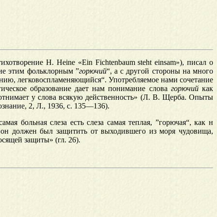
отворение H. Heine «Ein Fichtenbaum steht einsam»), писал о
ние этим фольклорным ”
горючий
“, а с другой стороны на много
ению, легковоспламеняющийся“. Употребляемое нами сочетание
огическое образование дает нам понимание слова
горючий
как
о отнимает у слова всякую действенность» (Л. В. Щерба. Опыты
нание, 2, Л., 1936, с. 135—136).
мая больная слеза есть слеза самая теплая, ”горючая“, как н
 он должен был защитить от выходившего из моря чудовища,
сящей защиты» (гл. 26).