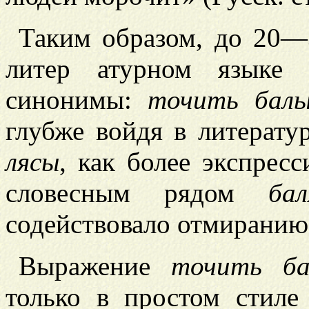
Таким образом, до 20—3
литер
атурном языке 
синонимы:
точить бал
глубже войдя в литерат
лясы
, как более экспресс
словесным рядом
ба
содействовало отмирани
Выражение
точить б
только в простом стиле