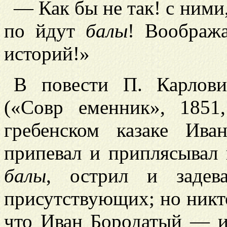
— Как бы не так! с ними,
по
йдут
балы
! Воображ
историй!»
В повести П. Карлови
(«Совр
еменник», 185
гребенском казаке Ив
припевал и приплясывал
балы
, острил и задев
присутствующих; но никто
что Иван Бородатый — и