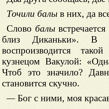
Точили балы
в них, да вс
Слово
балы
встречается 
близ Диканьки». В 
воспроизводится тако
кузнецом Вакулой: «Одна
Чтоб это значило? Дав
становится скучно.
—
Бог с ними, моя краса