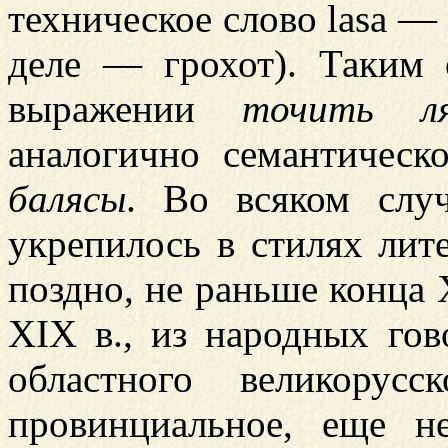
техническое слово lasa — 
деле — грохот). Таким 
выражении
точить л
аналогично семантичес
балясы
. Во всяком слу
укрепилось в стилях лит
поздно, не раньше конца 
XIX в., из народных го
областного великорус
провинциальное, еще н