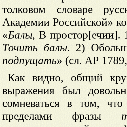
толковом словаре рус
Академии Российской» кон
«
Балы
, В простор[ечии]. 
Точить балы
. 2) Оболь
подпущать
» (сл. АР 1789, 
Как видно, общий кру
выражения был довол
сомневаться в том, чт
пределами фразы