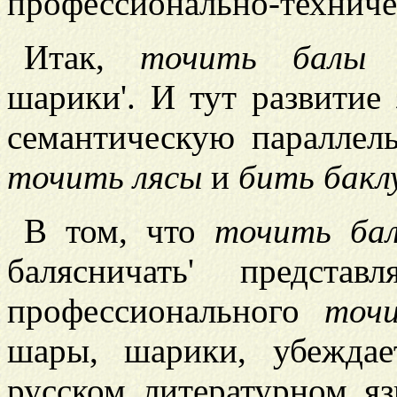
профессионально-техниче
Итак,
точить балы
з
шарики'. И тут развитие
семантическую паралле
точить лясы
и
бить бакл
В том, что
точить ба
балясничать' предста
профессионального
точ
шары, шарики, убежда
русском литературном яз