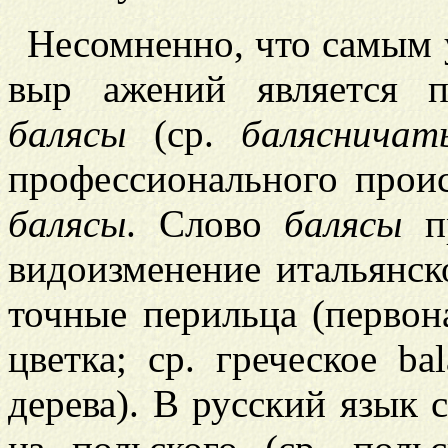
Несомненно, что самым 
выр
ажений является 
балясы
(ср.
балясничат
профессионального проис
балясы
. Слово
балясы
пр
видоизменение итальянско
точные перильца (перво
цветка; ср. греческое ba
дерева). В русский язык 