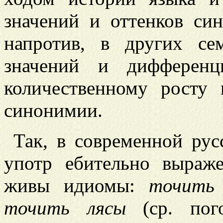
значений и оттенков с
напротив, в других се
значений и дифференц
количественному росту
синонимии.
Так, в современной рус
употр
ебительно выра
живы идиомы:
точить
точить лясы
(ср. пог