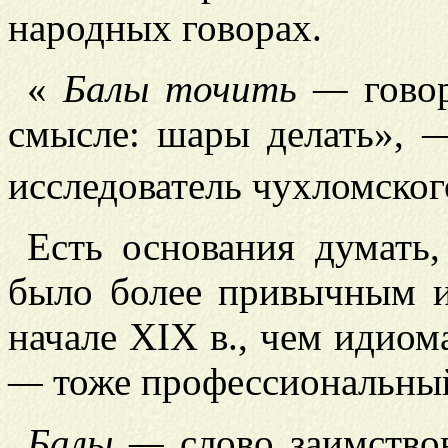
народных говорах.
«
Балы точить —
говор
смысле: шары делать», —
исследователь чухломског
Есть основания думать
было более привычным и
начале XIX в., чем идио
—
тоже профессиональный
Балы —
слово заимство