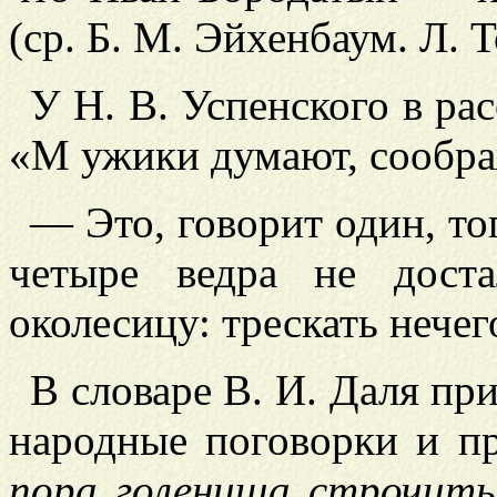
(ср. Б. М. Эйхенбаум. Л. То
У Н. В. Успенского в ра
«М
ужики думают, сообра
— Это, говорит один, тог
четыре ведра не дост
околесицу: трескать нечего
В словаре В. И. Даля пр
народные поговорки и п
пора голенища строчить