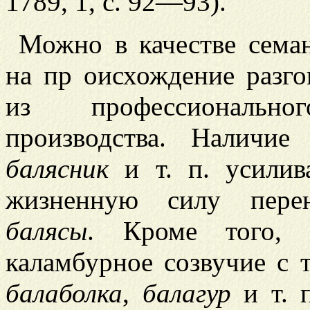
1789, 1, с. 92—93).
Можно в качестве семан
на пр
оисхождение разг
из профессиональн
производства. Наличи
балясник
и т. п. усилив
жизненную силу пере
балясы
. Кроме того, 
каламбурное созвучие с 
балаболка
,
балагур
и т. 