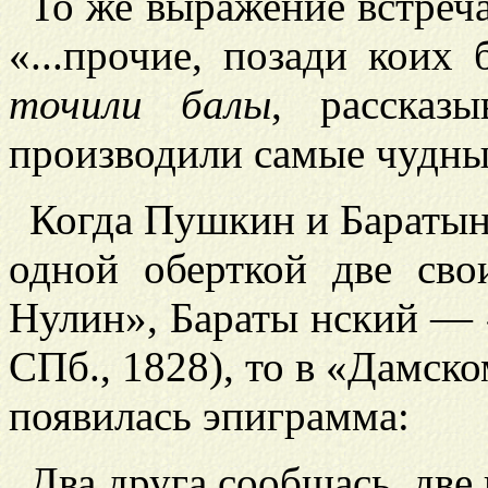
То же выражение встреча
«...прочие, позади коих 
точили балы
, рассказ
производили самые чудны
Когда Пушкин и Баратын
одной оберткой две с
Нулин», Бараты
нский — «
СПб., 1828), то в «Дамско
появилась эпиграмма:
Два друга сообщась, две 