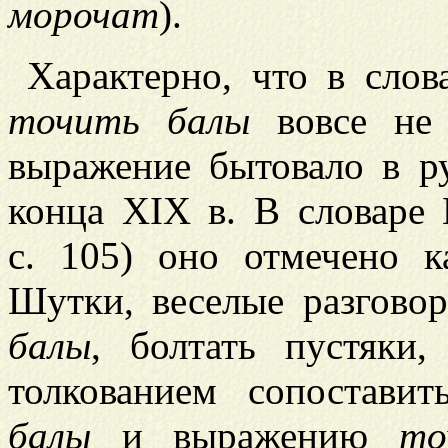
морочат
).
Характерно, что в сло
точить балы
вовсе не 
выражение бытовало в р
конца XIX в. В словаре 
с. 105) оно отмечено к
Шутки, веселые разговор
балы
, болтать пустяки
толкованием сопоставит
балы
и выражению
то