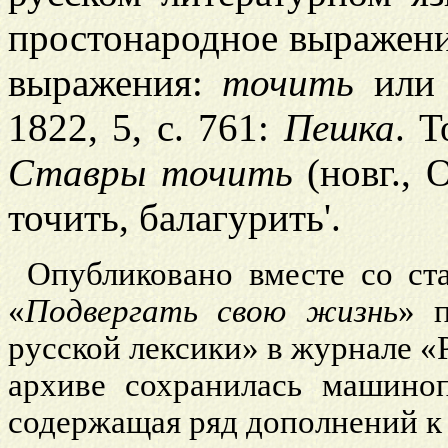
простонародное выражен
выражения:
точить
ил
1822, 5, с. 761:
Пешка
. Т
Ставры точить
(новг., 
точить, балагурить'.
Опубликовано вместе со ст
«
Подвергать свою жизнь
» 
русской лексики» в журнале «Р
архиве сохранилась машиноп
содержащая ряд дополнений к 