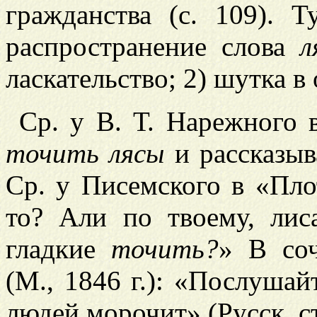
гражданства (с. 109). 
распространение слова
л
ласкательство; 2) шутка в
Ср. у В. Т. Нарежного в
точить лясы
и рассказыв
Ср. у Писемского в «Пло
то? Али по твоему, лис
гладкие
точить?
» В со
(М., 1846 г.): «Послушай
людей морочит» (Русск. ст