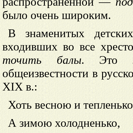
распространенной —
под
было очень широким.
В знаменитых детски
входивших во все хресто
точить балы
. Это л
общеизвестности в русск
XIX в.:
Хоть весною и тепленько
А зимою холодненько,