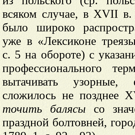
из польского (ср. польс
всяком случае, в XVII в
было широко распростр
уже в «Лексиконе треяз
с. 5 на обороте) с указа
профессионального те
вытачивать узорные, 
сложилось не позднее X
точить балясы
со значе
праздной болтовней, город