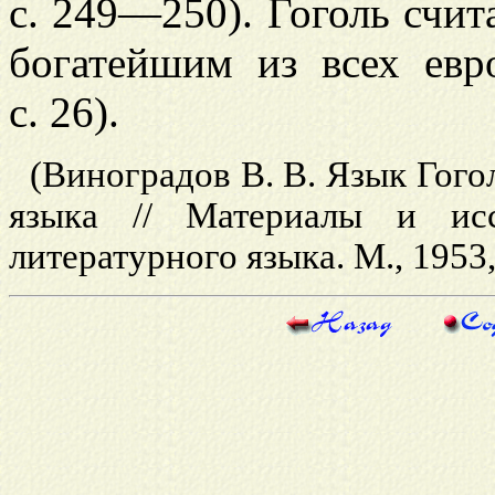
с. 249—250). Гоголь счи
богатейшим из всех евр
с. 26).
(Виноградов В. В. Язык Гогол
языка // Материалы и исс
литературного языка. М., 1953, т