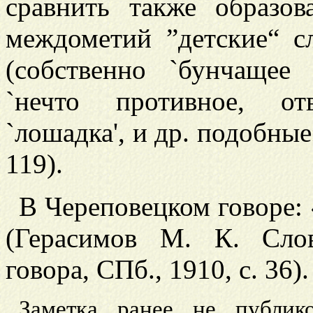
сравнить также образо
междометий ”детские“ с
(собственно `бунчащее
`нечто противное, от
`лошадка', и др. подобны
119).
В Череповецком говоре:
(Герасимов М. К. Слов
говора, СПб., 1910, с. 36).
Заметка ранее не публико