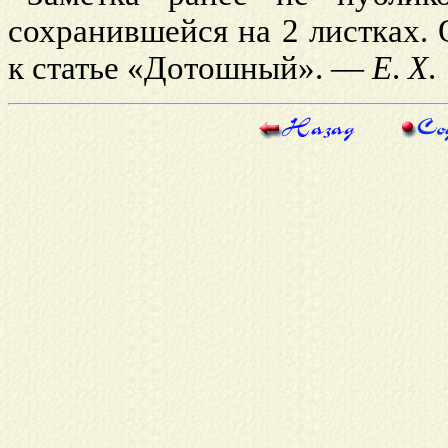
сохранившейся на 2 листках.
к статье «Дотошный». —
Е
.
X
.