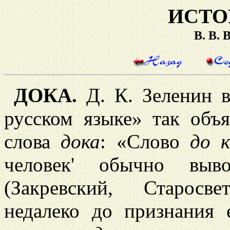
ИСТО
В. В.
ДОКА.
Д. К. Зеленин в
русском языке» так объ
слова
дока
: «Слово
д
о
человек' обычно выво
(Закревский, Старосв
недалеко до признания