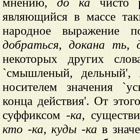
мнению,
д
о
ка
чисто р
являющийся в массе так
народное выражение п
добраться
,
докан
а
ть
,
некоторых других сло
`смышленый, дельный',
носителем значения `у
конца действия'. От этог
суффиксом
-ка
, существ
кт
о
-ка
,
куд
ы
-ка
в значе