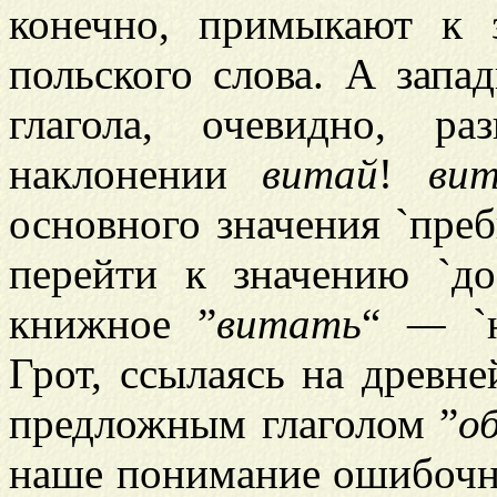
конечно, примыкают к 
польского слова. А запа
глагола, очевидно, р
наклонении
витай
!
ви
основного значения `пре
перейти к значению `до
книжное ”
витать
“
—
`н
Грот, ссылаясь на древне
предложным глаголом ”
о
наше понимание ошибочн