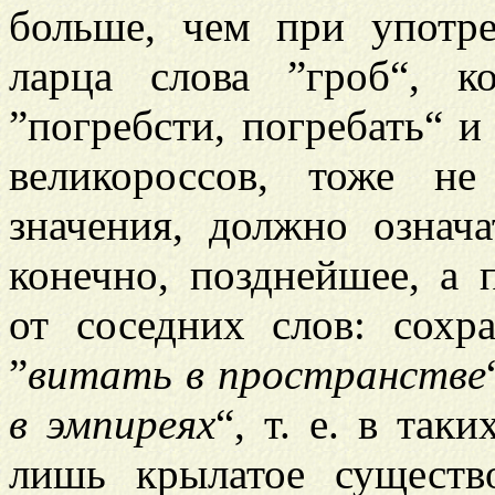
больше, чем при употр
ларца слова ”гроб“, к
”погребсти, погребать“ и
великороссов, тоже н
значения, должно означа
конечно, позднейшее, а 
от соседних слов: сохр
”
витать в пространстве
в эмпиреях
“, т. е. в так
лишь крылатое существо