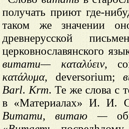
получать приют где-нибуд
таком же значении он
древнерусской письм
церковнославянского язык
витати— καταλύειν
, co
κατάλυμα
, deversorium;
Barl
.
Krm
. Те же слова с
в «Материалах» И. И. С
Витати
,
витаю —
оби
«
Витаеть
посред
h
дому