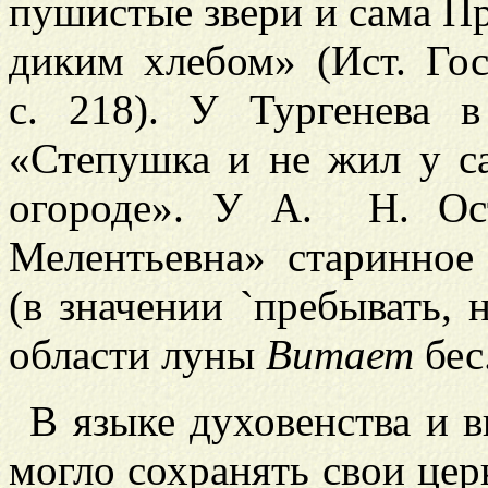
пушистые звери и сама П
диким хлебом» (Ист. Гос. 
с. 218). У Тургенева в
«Степушка и не жил у с
огороде». У А. Н. Ост
Мелентьевна» старинное
(в значении `пребывать, н
области луны
Витает
бес.
В языке духовенства и 
могло сохранять свои цер