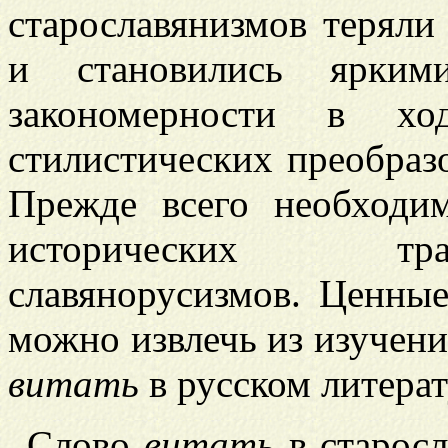
старославянизмов теряли
и становились яркими
закономерности в хо
стилистических преобраз
Прежде всего необходи
исторических тр
славянорусизмов. Ценные
можно извлечь из изучени
витать
в русском литерат
Слово
витать
в старосл