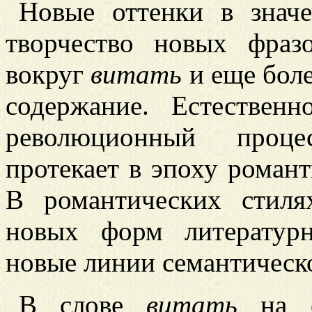
Новые оттенки в знач
творчество новых фраз
вокруг
витать
и еще бол
содержание. Естествен
революционный проце
протекает в эпоху романт
В романтических стиля
новых форм литературн
новые линии семантическо
В слове
витать
на ос