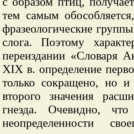
с образом птиц, получае
тем самым обособляется,
фразеологические группы
слога. Поэтому характ
переиздании «Словаря А
XIX в. определение перво
только сокращено, но и
второго значения расш
гнезда. Очевидно, чт
неопределенности сво