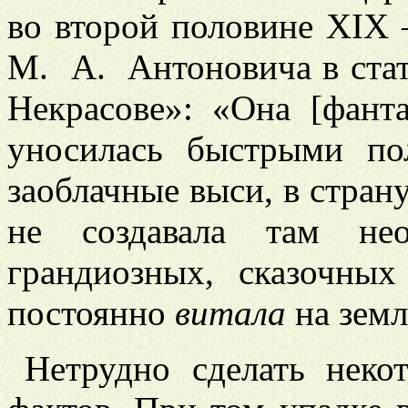
во второй половине XIX 
М. А. Антоновича в ста
Некрасове»: «Она [фан
уносилась быстрыми по
заоблачные выси, в стран
не создавала там не
грандиозных, сказочных
постоянно
витала
на земл
Нетрудно сде
лать неко