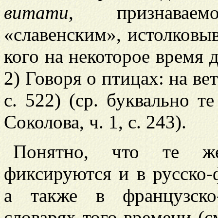
витати
, признавае
«славенским», истолковыв
кого на некоторое время д
2) Говоря о птицах: на вет
с. 522) (ср. буквально т
Соколова, ч. 1, с. 243).
Понятно, что те ж
фиксируются и в русско-
а также в французско
словарях того времени (см