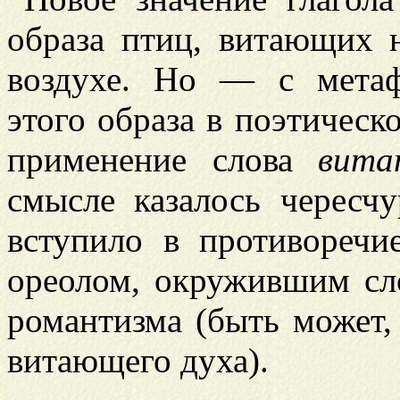
образа птиц, витающих н
воздухе. Но — с метаф
этого образа в поэтическ
применение слова
вита
смысле казалось чересч
вступило в противореч
ореолом, окружившим с
романтизма (быть может,
витающего духа).