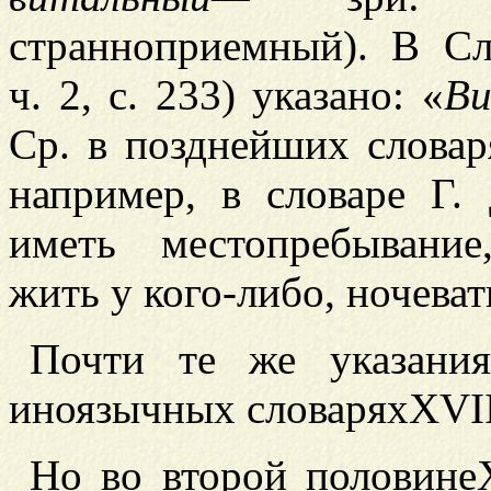
странноприемный). В Сл
ч. 2, с. 233) указано: «
В
Ср. в позднейших словар
например, в словаре Г. 
иметь местопребывани
жить у кого-либо, ночеват
Почти те же указани
иноязычных словарях
XVII
Но во второй половине