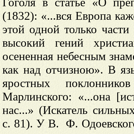
Гоголя в статье «О пре
(1832): «...вся Европа каж
этой одной только части
высокий гений христиа
осененная небесным знам
как над отчизною». В яз
яростных поклоннико
Марлинского: «...она [и
нас...» (Искатель сильны
с. 81). У В. Ф. Одоевско