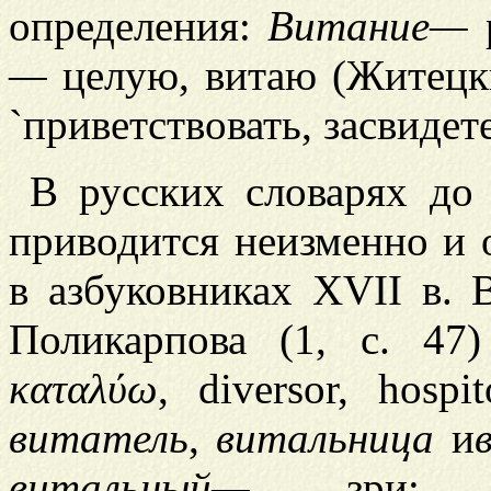
определения:
Витание—
р
—
целую, витаю (Житецкий
`приветствовать, засвидет
В русских словарях до
приводится неизменно и о
в азбуковниках XVII в.
Поликарпова (1, с. 47
καταλύω
, diversor, hosp
витатель
,
витальница
и
витальный—
зри: ст