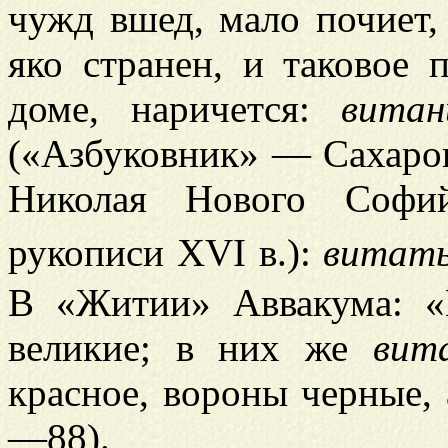
чужд вшед, мало почиет,
яко странен, и таковое 
доме, наричется:
витан
(«Азбуковник» — Сахаров,
Николая Нового Софий
рукописи XVI в.):
витат
В «Житии» Аввакума: «
великие; в них же
вит
красное, вороны черные, 
—88).