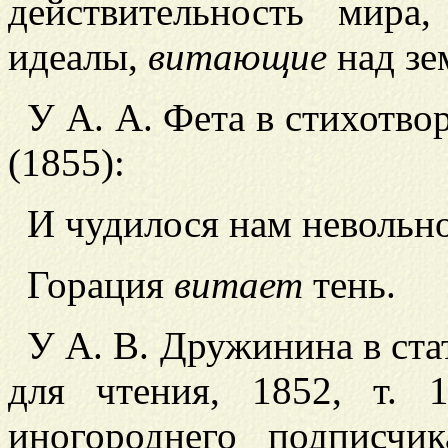
действительность мира
идеалы,
витающие
над зе
У А. А. Фета в стихотв
(1855):
И чудилося нам невольно
Горация
витает
тень.
У А. В. Дружинина в стат
для чт
ения, 1852, т. 
иногороднего подписчи