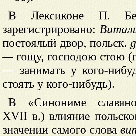
В Лексиконе П. Бе
зарегистрировано:
Витал
постоялый двор, польск.
—
гощу, господою стою (по
— занимать у кого-нибуд
стоять у кого-нибудь).
В «Синониме славяно
XVII в.) влияние польско
значении самого слова
ви