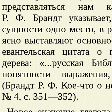
представляться нам к
Р. Ф. Брандт указывает
сущности одно место, в 
ясно выставляют основно
евангельская цитата о
дерева: «...русская Би
понятности выражения,
(Брандт Р. Ф. Кое-что о н
№ 4, с. 351—352).
Новое значение глагол