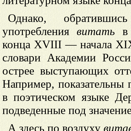
литературном языке конца
Однако, обративши
употребления
витать
в 
конца XVIII — начала XIX 
словари Академии Росси
острее выступающих отте
Например, показательны
в поэтическом языке Де
подведенные под значение 
А здесь по воздуху
вита