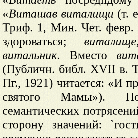
«
Виташав
виталищи
(т. 
Триф. 1, Мин. Чет. февр.
здороваться;
виталище
витальник
. Вместо
ви
(Публичн. библ. XVII в. Т
Пг., 1921) читается: «И 
святого Мамы»). По
семантических потрясени
сторону значений: `гост