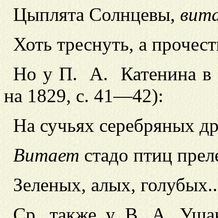
Цыплята Солнцевы,
вит
Хоть треснуть, а прочес
Но у
П. А. Катенина в 
на 1829, с. 41—42):
На сучьях серебряных д
Витает
стадо птиц прел
З
еленых, алых, голубых..
Ср. также у В. А. Уша