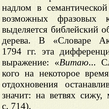
надлом в семантической
возможных фразовых к
выделяется библейский о
дерева. В «Словаре А
1794 гг. эта дифференц
выражение: «
Витаю
... 
кого на некоторое врем
отдохновения останавли
значит: на ветвях сижу,
с. 714).