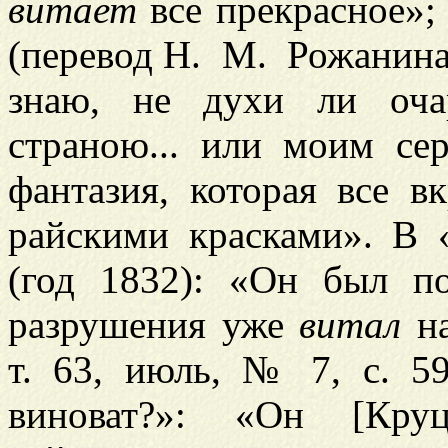
витает
все прекрасное»;
(перевод Н. М. Рожанина. 
знаю, не духи ли оч
страною... или моим сер
фантазия, которая все в
райскими красками». В
(год 1832): «Он был п
разрушения уже
витал
на
т. 63, июль, № 7, с. 5
виноват?»: «Он [Кру