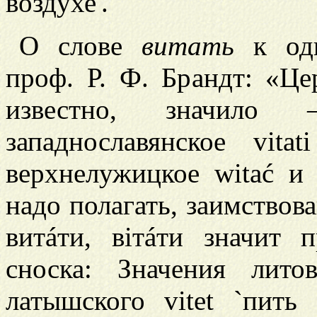
воздухе'.
О слове
витать
к одн
проф. Р. Ф. Брандт: «Ц
известно, значило
западнославянское vitat
верхнелужицкое witać и
надо полагать, заимствов
витáти, вiтáти значит п
сноска: Значения литов
латышского vitet `пить 