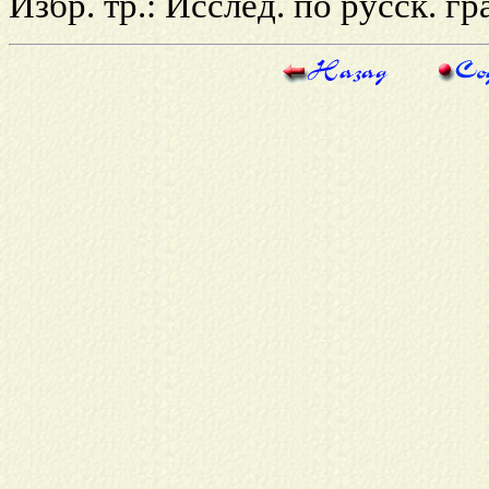
Избр. тр.: Исслед. по русск. гра