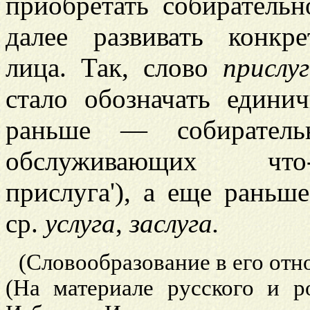
приобретать собирательн
далее развивать конкре
лица. Так, слово
прислу
стало обозначать едини
раньше — собирател
обслуживающих что-
прислуга'), а еще раньш
ср.
услуга
,
заслуга.
(Словообразование в его отн
(На материале русского и р