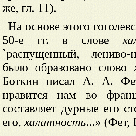
же, гл. 11).
На основе этого гоголев
50-е гг. в слове
ха
`распущенный, лениво-
было образовано слово
Боткин писал А. А. Фе
нравится нам во франц
составляет дурные его с
его,
халатность
...» (Фет,