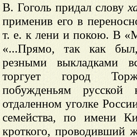
В. Гоголь придал слову
х
применив его в переносн
т. е. к лени и покою. В «
«...Прямо, так как бы
резными выкладками в
торгует город Тор
побужденьям русской 
отдаленном уголке России
семейства, по имени К
кроткого, проводивший 