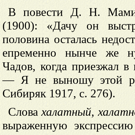
В повести Д. Н. Мами
(1900): «Дачу он выст
половина осталась недос
епременно нынче же н
Чадов, когда приезжал в 
— Я не выношу этой 
Сибиряк 1917, с. 276).
Слова
халатный
,
халатн
выраженную экспрессию