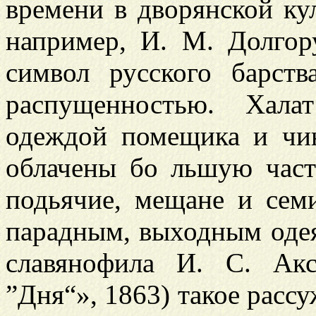
времени в дворянской ку
например, И. М. Долгор
символ русского барст
распущенностью. Хал
одеждой помещика и чи
облачены б
о
льшую часть
подьячие, мещане и сем
парадным, выходным одея
славянофила И. С. Ак
”Дня“», 1863) такое расс