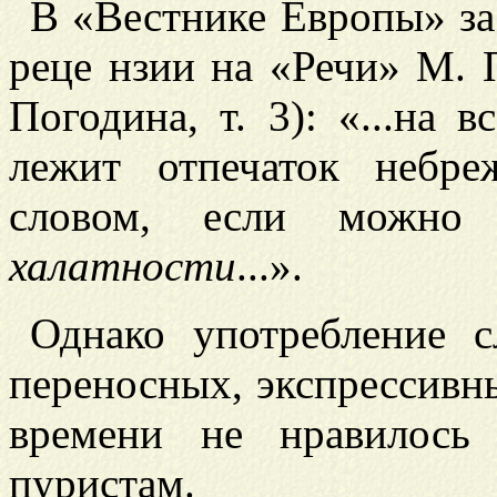
В «Вестнике Европы» за 1
реце
нзии на «Речи» М. 
Погодина, т. 3): «...на 
лежит отпечаток небре
словом, если можно т
халатности
...».
Однако употребление 
переносных, экспрессивны
времени не нравилось
пуристам.