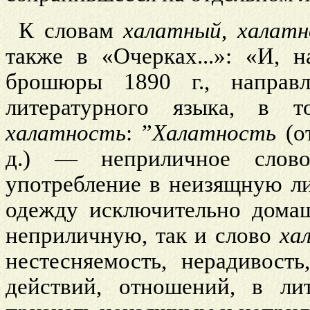
К словам
халатный
,
халатн
также в «Очерках...»: «И, 
брошюры 1890 г., направл
литературного языка, в 
халатность
: ”
Халатность
(от
д.) — неприличное слов
употребление в неизящную ли
одежду исключительно дома
неприличную, так и слово
ха
нестесняемость, нерадивость
действий, отношений, в ли