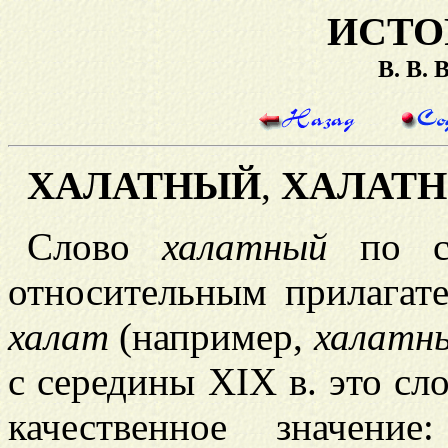
ИСТО
В. В.
ХАЛАТНЫЙ
,
ХАЛАТН
Слово
халатный
по св
относительным прилагат
халат
(например,
халатн
с середины XIX в. это сл
качественное значение