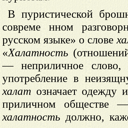
В пуристической брош
совреме
нном разговор
русском языке» о слове
х
«
Халатность
(отношений,
— неприличное слово,
употребление в неизящн
халат
означает одежду 
приличном обществе —
халатность
должно, каже