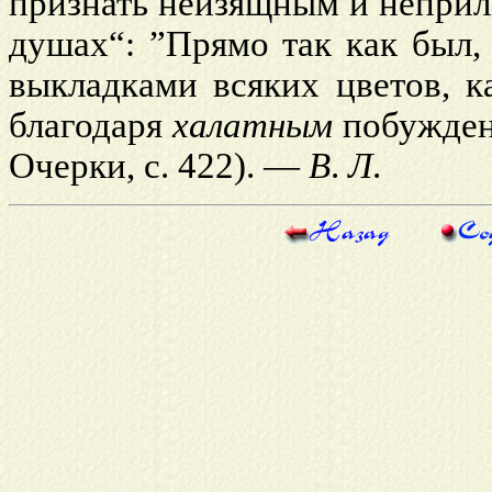
признать неизящным и неприл
душах“: ”Прямо так как был,
выкладками всяких цветов, к
благодаря
халатным
побужден
Очерки, с. 422). —
В
.
Л
.