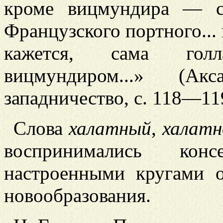
кроме вицмундира — с
Французского портного... 
кажется, сама голл
вицмундиром...» (Ак
западничество, с. 118—11
Слова
халатный
,
халат
воспринимались консе
настроенными кругами о
новообразования.