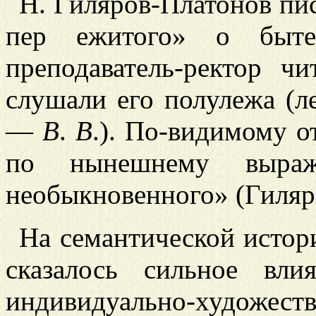
Н. Гиляров-Платонов пи
пер
ежитого» о быт
преподаватель-ректор 
слушали его полулежа (ле
—
В
.
В
.). По-видимому о
по нынешнему выра
необыкновенного» (Гиляров
На семантической истор
сказалось сильное вли
индивидуально-художеств