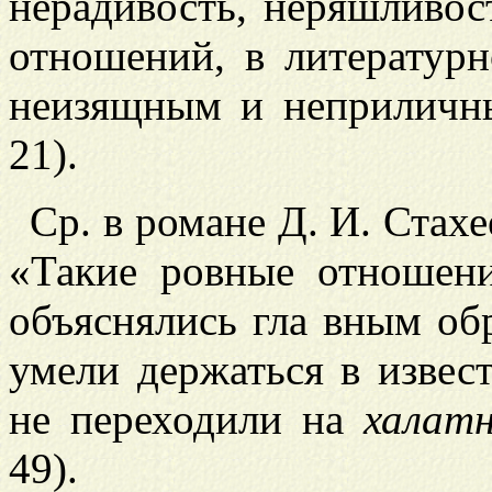
нерадивость, неряшливост
отношений, в литературн
неизящным и неприличны
21).
Ср. в романе Д. И. Стахе
«Такие ровные отношен
объяснялись гла
вным обр
умели держаться в извес
не переходили на
халат
49).