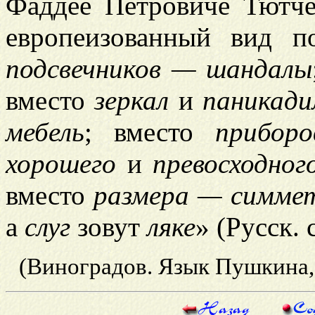
Фаддее Петровиче Тютче
европеизованный вид п
подсвечников — шандалы
вместо
зеркал
и
паникад
мебель
; вместо
прибор
хорошего
и
превосходног
вместо
размера — симме
а
слуг
зовут
ляке
» (Русск. 
(Виноградов. Язык Пушкина,