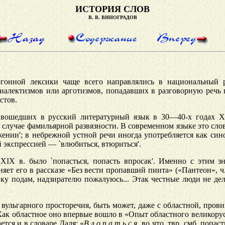
ИСТОРИЯ СЛОВ
В. В. ВИНОГРАДОВ
ргонной лексики чаще всего направлялись в национальный 
диалектизмов или арготизмов, попадавших в разговорную речь
стов.
 в
ошедших в русский литературный язык в 30—40-х годах X
случае фамильярной развязности. В современном языке это слово
жении'; в небрежной устной речи иногда употребляется как си
й экспрессией — `влюбиться, втюриться'.
XIX в. было `попасться, попасть впросак'. Именно с этим з
т его в рассказе «Без вести пропавший пиита» («Пантеон», ч. 
у подам, надзирателю пожалуюсь... Этак честные люди не дела
 вульгарного просторечия, быть может, даже с областной, про
Как областное оно впервые вошло в «Опыт областного великорус
ется и в словаре Даля: «
Влопаться
во что, твр. смб. попаст