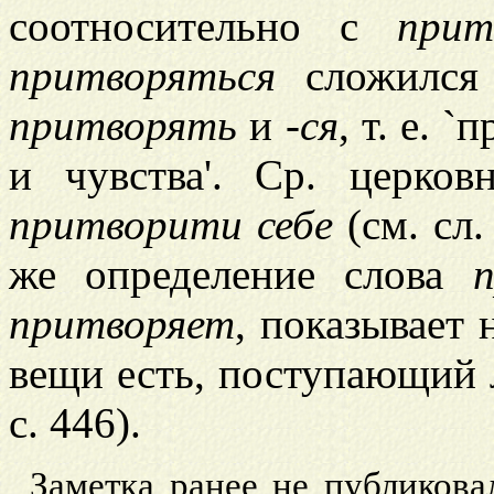
соотносительно с
прит
притворяться
сложился 
притворять
и -
ся
, т. е. 
и чувства'. Ср. церков
притворити себе
(см. cл.
же определение слова
притворяет
, показывает
вещи есть, поступающий 
с. 446).
Заметка ранее не публиковал