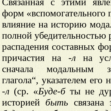
Связанная с этими явл
форм «вспомогательного 
влияние на историю мода
полной убедительностью 
распадения составных фо
причастия на
-л
на ус
сначала модальным зн
глагола“, указателем его 
-л
(ср. «
Буде-б
ты не дур
историей
быть
связана 