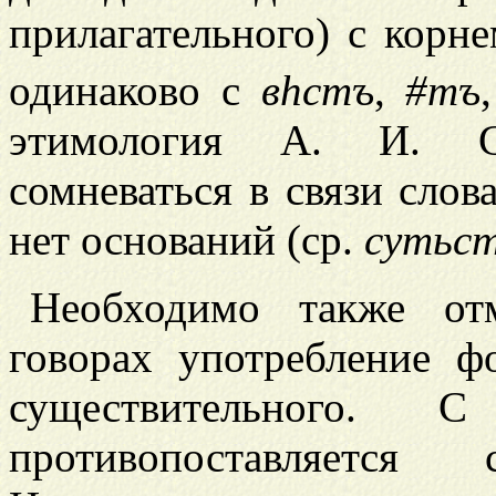
прилагательного) с корн
одинаково с
в
h
стъ
,
#
тъ
этимология А. И. Со
сомневаться в связи слов
нет оснований (ср.
сутьс
Необходимо также от
говорах употребление 
существительного
противопоставляется