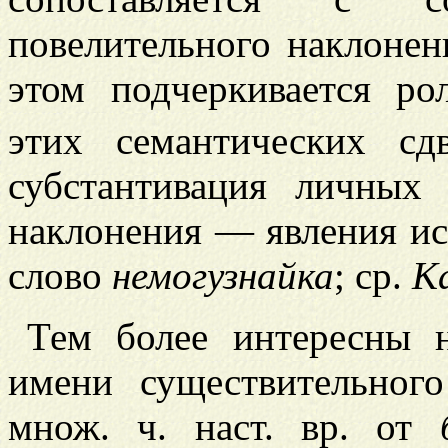
повелительного наклонен
этом подчеркивается ро
этих семантических сдв
субстантивация личных 
наклонения — явления ис
слово
немогузнайка
; ср.
К
Тем более интересны 
имени существительно
множ. ч. наст. вр. от