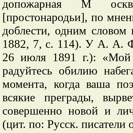
допожарная М
оск
[простонародьи], по мнени
доблести, одним словом 
1882, 7, с. 114). У А. А.
26 июля 1891 г.): «Мо
радуйтесь обилию набе
момента, когда ваша по
всякие преграды, вырв
совершенно новой и ли
(цит. по: Русск. писатели о