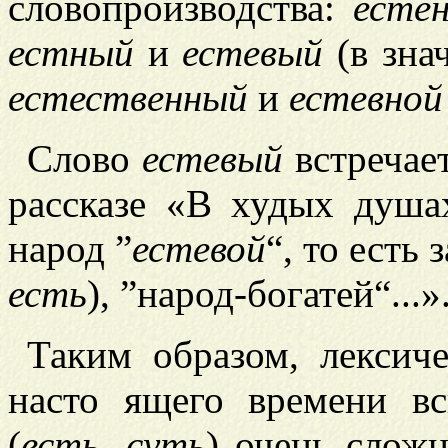
словопроизводства:
есте
естный
и
естевый
(в зна
естественный
и
естевной
Слово
естевый
встречае
рассказе «В худых душах
народ ”
естевой
“, то есть
есть
), ”народ-богатей“...»
Таким образом, лексич
насто
ящего времени вс
(
есть
,
суть
) очень слож