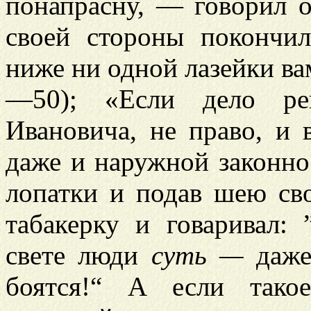
понапрасну, — говорил о
своей стороны покончи
ниже ни одной лазейки вам 
—50); «Если дело ре
Ивановича, не право, и 
даже и наружной законно
лопатки и подав шею сво
табакерку и говаривал:
свете люди
суть —
даже 
боятся!“ А если тако