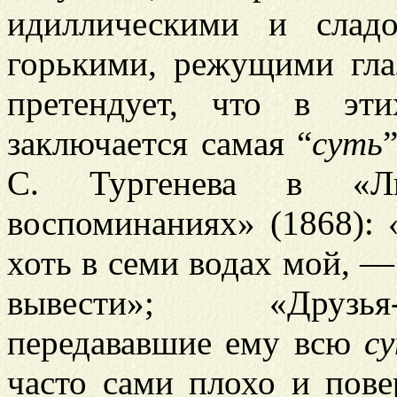
идиллическими и слад
горькими, режущими гла
претендует, что в эт
заключается самая “
суть
С. Тургенева в «Ли
воспоминаниях» (1868): 
хоть в семи водах мой, 
вывести»; «Друзья-
передававшие ему всю
с
часто сами плохо и пов