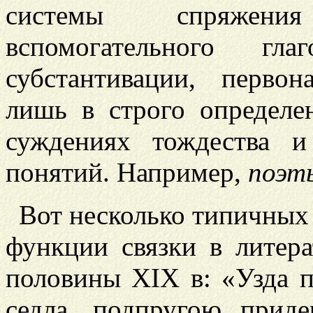
системы спряжени
вспомогательного гл
субстантивации, первон
лишь в строго определе
суждениях тождества и
понятий. Например,
поэт
Вот несколько типичных
функции связки в литер
половины XIX в: «Узда п
седла, подпругою прид