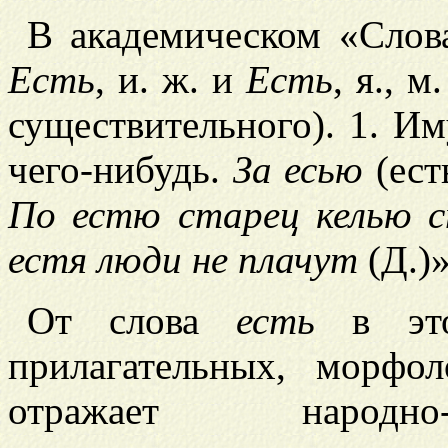
В академическом «Слова
Есть
, и. ж. и
Есть
, я., 
существительного). 1. Им
чего-нибудь.
За есью
(ес
По естю старец келью 
естя люди не плачут
(Д.)»
От слова
есть
в это
прилагательных, морфол
отражает народно-