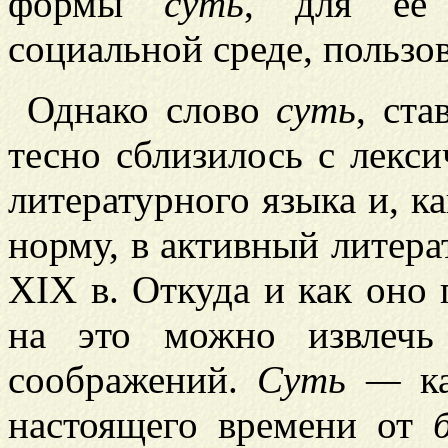
формы
суть
, для ее 
социальной среде, польз
Однако слово
суть
, ст
тесно сблизилось с лекс
литературного языка и, к
норму, в активный литер
XIX в. Откуда и как оно
на это можно извлечь 
соображений.
Суть —
ка
настоящего времени от