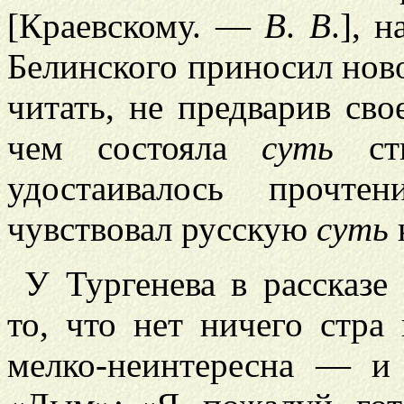
[Краевскому. —
В
.
В
.], 
Белинского приносил нов
читать, не предварив св
чем состояла
суть
сти
удостаивалось прочте
чувствовал русскую
суть
У Тургенева в рассказе
то, что нет ничего стра
мелко-неинтересна — и