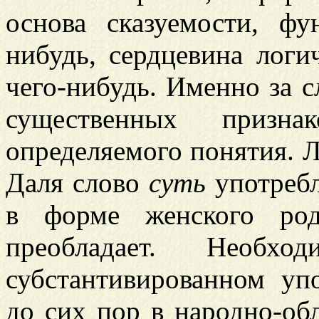
основа сказуемости, ф
нибудь, сердцевина логи
чего-нибудь. Именно за 
существенных призн
определяемого понятия. Л
Даля слово
суть
употребл
в форме женского род
преобладает. Необх
субстантивированном у
до сих пор в народно-об