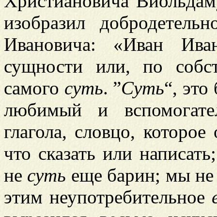
Христиановича Виольдам
изобразил добродетель
Ивановича: «Иван Ива
сущности или, по собс
самого
суть
. ”
Суть
“, это
любимый и вспомогате
глагола, словцо, которое 
что сказать или написать
не
суть
еще барин; мы н
этим неупотребительное