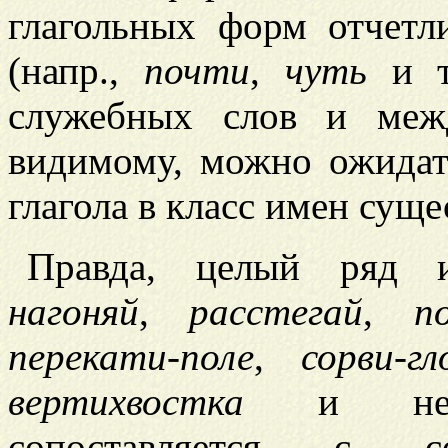
глагольных форм отчетл
(напр.,
почти
,
чуть
и т.
служебных слов и меж
видимому, можно ожида
глагола в класс имен сущ
Правда, целый ряд и
нагоняй
,
расстегай
,
п
перекати-поле
,
сорви-гл
вертихвостка
и некот
сопоставляется с с