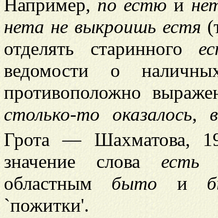
Например,
по естю
и
не
нета не выкроишь естя
(
отделять старинного
е
ведомости о наличн
противоположно выраж
столько-то оказалось
,
Грота — Шахматова, 190
значение слова
есть
с
областным
быто
и
`пожитки'.