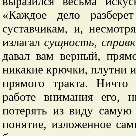
выразился весьма искус
«Каждое дело разбере
суставчикам, и, несмотр
излагал
сущность
,
справк
давал вам верный, прям
никакие крючки, плутни и
прямого тракта. Ничто
работе внимания его, н
потерять из виду саму
понятие, изложенное са