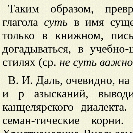
Таким образом, прев
глагола
суть
в имя суще
только в книжном, пис
догадываться, в учебно
стилях (ср.
не суть важно
В. И. Даль, очевидно, н
и р
азысканий, выво
канцелярского диалекта
семан-тические корни