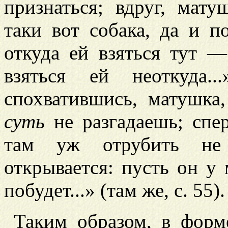
признаться; вдруг, мату
таки вот собака, да и п
откуда ей взяться тут 
взяться ей неоткуда.
спохватившись, матушка
суть
не разгадаешь; спе
там уж отрубить не 
открывается: пусть он у
побудет...» (там же, с. 55).
Таким образом, в фор