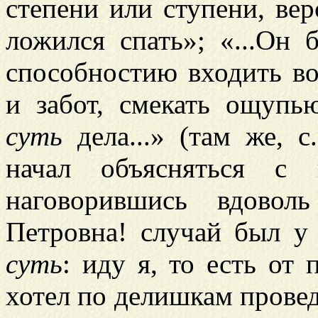
степени или ступени, вер
ложился спать»; «...Он
способностию входить в
и забот, смекать ощупь
суть
дела...» (там же, с
начал объясняться с 
наговорившись вдовол
Петровна! случай был у 
суть
: иду я, то есть от 
хотел по делишкам провед