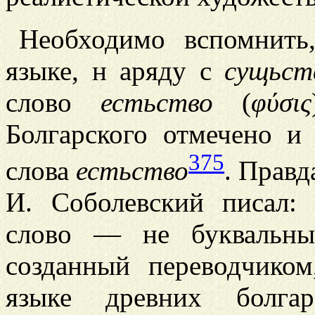
Необходимо вспомнить
языке, н
аряду с
сущьст
слово
естьство
(
φύσις
Болгарского отмечено и
375
слова
естьство
. Правд
И. Соболевский писал: 
слово — не буквальный
созданный переводчиком
языке древних болга