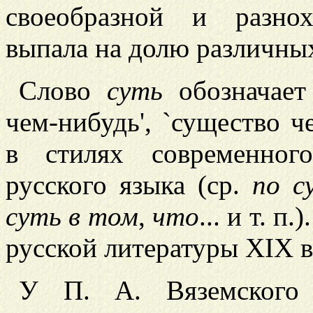
своеобразной и разнох
выпала на долю различны
Слово
суть
обозначает 
чем-нибудь', `существо ч
в стилях современног
русского языка (ср.
по с
суть в том
,
что
... и т. 
русской литературы XIX в
У П. А. Вяземского 