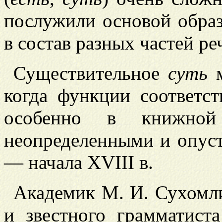
послужили основой обра
в состав разных частей ре
Существительное
суть
м
когда функции соответ
особенно в книжной
неопределенными и опуст
— начала XVIII в.
Академик М. И. Сухомли
и
звестного грамматист