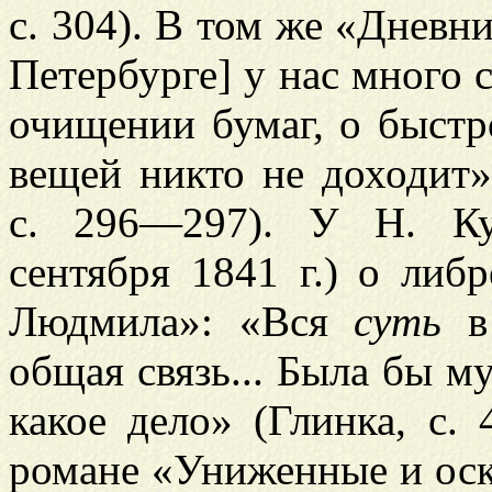
с. 304). В том же «Дневник
Петербурге] у нас много с
очищении бумаг, о быст
вещей никто не доходит» 
с. 296—297). У Н. Ку
сентября 1841 г.) о либ
Людмила»: «Вся
суть
в 
общая связь... Была бы м
какое дело» (Глинка, с.
романе «Униженные и оско