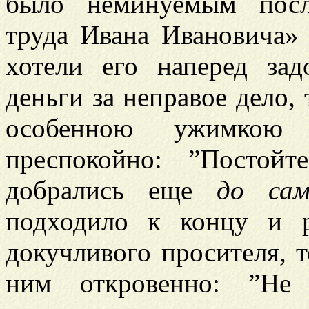
было неминуемым посл
труда Ивана Ивановича» 
хотели его наперед зад
деньги за неправое дело, 
особенною ужимкою 
преспокойно: ”Постой
добрались еще
до сам
подходило к концу и 
докучливого просителя, 
ним откровенно: ”Не 