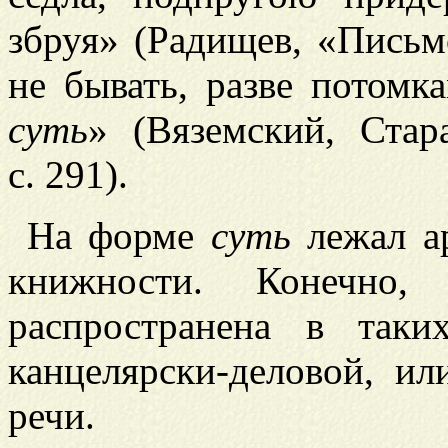
збруя» (Радищев, «Письм
не бывать, разве потомк
суть
» (Вяземский, Стар
с. 291).
На форме
суть
лежал а
книжности. Конечно
распространена в таки
канцелярски-деловой, и
речи.