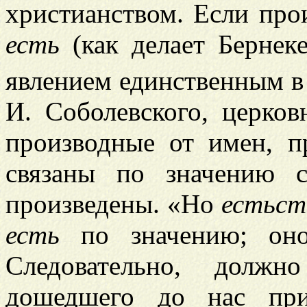
христианством. Если прои
есть
(как делает Бернеке
явлением единственным в
И. Соболевского, церко
производные от имен, п
связаны по значению 
произведены. «Но
естьст
есть
по значению; оно
Следовательно, долж
дошедшего до нас при