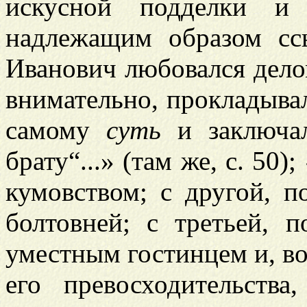
искусной подделки и 
надлежащим образом сс
Иванович любовался делом
внимательно, прокладыва
самому
суть
и заключал
брату“...» (там же, с. 50
кумовством; с другой, п
болтовней; с третьей, п
уместным гостинцем и, во
его превосходительства