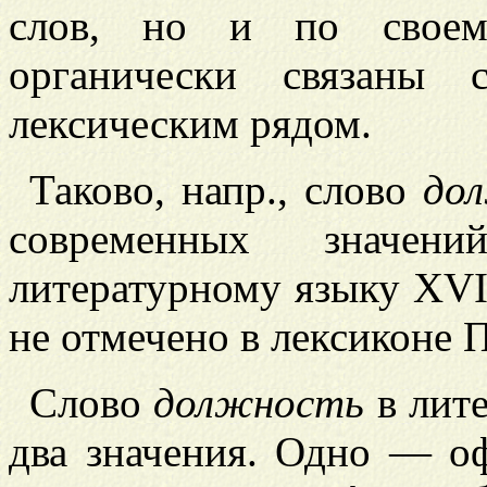
слов, но и по своем
органически связаны 
лексическим рядом.
Таково, напр., слово
до
современных значен
литературному языку XVII
не отмечено в лексиконе П
Слово
должность
в лите
два значения. Одно — о