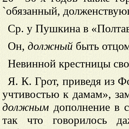
`обязанный, долженствую
Ср. у Пушкина в «Полтав
Он,
должный
быть отцом
Н
евинной крестницы свое
Я. К. Грот, приведя из
учтивостью к дамам», за
должным
дополнение в ст
так что говорилось да