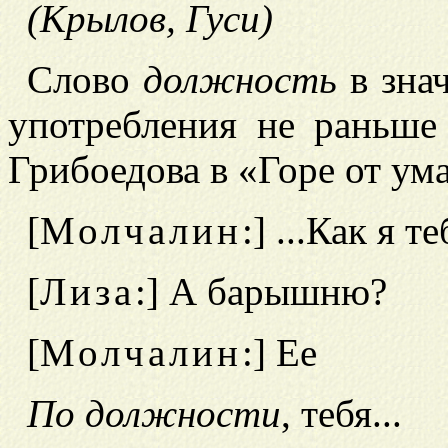
(Крылов, Гуси)
Слово
должность
в знач
употребления не раньше
Грибоедова в «Горе от ума
[
Молчалин
:] ...Как я 
[
Лиза
:] А барышню?
[
Молчалин
:] Ее
По должности
, тебя...