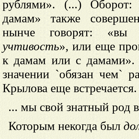
рублями». (...) Оборот
дамам» также соверше
нынче говорят: «в
учтивость
», или еще пр
к дамам или с дамами».
значении `обязан чем` р
Крылова еще встречается.
... мы свой знатный род 
Которым некогда был
до