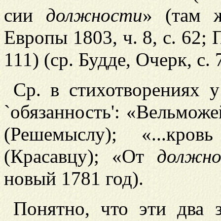
сии
должности
» (там ж
Европы 1803, ч. 8, с. 62; 
111) (ср. Будде, Очерк, с. 
Ср. в стихотворениях 
`обязанность': «Вельмож
(Решемыслу); «...кр
(Красавцу); «От
должно
новый 1781 год).
Понятно, что эти два 