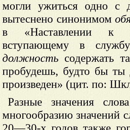
могли ужиться одно с 
вытеснено синонимом
об
в «Наставлении к 
вступающему в службу
должность
содержать та
пробудешь, будто бы ты 
произведен» (цит. по: Шкл
Разные значения сло
многообразию значений 
20—30-х годов также гор