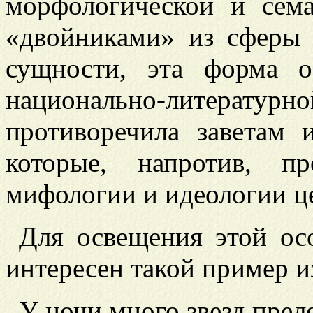
морфологической и сем
«двойниками» из сферы 
сущности, эта форма о
национально-литерату
противоречила заветам 
которые, напротив, п
мифологии и идеологии це
Для освещения этой ос
интер
есен такой пример и
У ночи много звезд прел