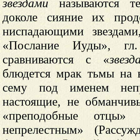
звездами
называются те
доколе сияние их прод
ниспадающими звездами,
«Послание Иуды», гл
сравниваются с «
звез
блюдется мрак тьмы на 
сему под именем непр
настоящие, не обманчив
«преподобные отцы» 
непрелестным» (Рассуж