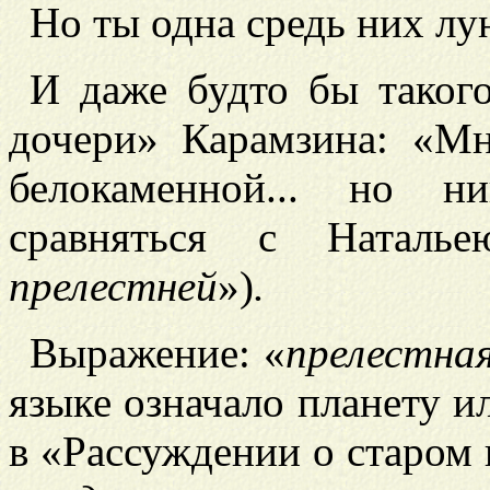
Но ты одна средь них лу
И даже будто бы такого
дочери» Карамзина: «М
белокаменной... но н
сравняться с Натал
прелестней
»)
.
Выражение: «
прелестная
языке означало планету и
в «Рассуждении о старом 