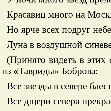
Красавиц много на Моск
Но ярче всех подруг неб
Луна в возду
шной синеве
(Принято видеть в этих 
из
«Тавриды» Боброва:
Все звезды в севере блес
Все дщери севера прекра