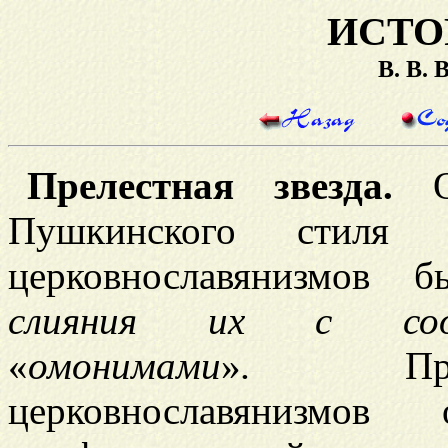
ИСТО
В. В.
Прелестная звезда.
Од
Пушкинского стиля п
церковнославянизмов
слияния их с соот
«
омонимами
»
.
П
церковнославянизмов 