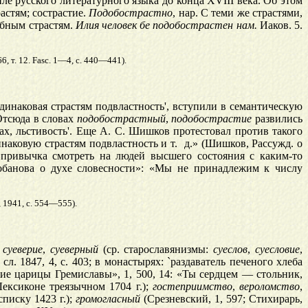
ле русского литературного языка до конца XVIII века. Об этом
растям; сострастие.
Подобострастно
, нар. С теми же страстями,
обным страстям.
Илия человек
бе подобострастен нам.
Иаков. 5.
, т. 12. Fasc. 1—4, с. 440—441).
одинаковая страстям подвластность', вступили в семантическую
 Отсюда в словах
подобострастный
,
подобострастие
развились
х, льстивость'. Еще А. С. Шишков протестовал против такого
динаковую страстям подвластность и т. д.» (Шишков, Рассужд. о
«привычка смотреть на людей высшего состояния с каким-то
обанова о духе словесности»: «Мы не принадлежим к числу
 1941, с. 554—555).
,
суеверие
,
суеверный
(ср. старославянизмы:
суеслов
,
суесловие
,
 сл. 1847, 4, с. 403; в монастырях: `раздаватель печеного хлеба
ение царицы Гремиславы», 1, 500, 14: «Ты сердцем — стольник,
ексиконе треязычном 1704 г.);
гостеприимство
,
вероломство
,
списку 1423 г.);
громогласный
(Срезневский, 1, 597; Стихирарь,