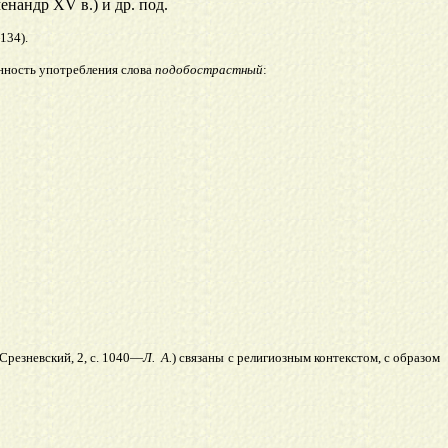
енандр XV в.) и др. под.
134).
нность употребления слова
подобострастный
:
 Срезневский, 2, с. 1040—
Л.
А.
) связаны с религиозным контекстом, с образом