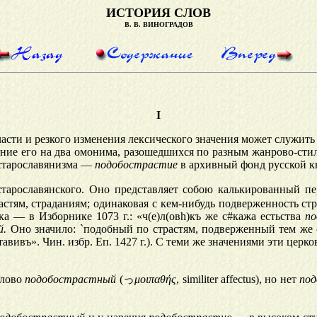
ИСТОРИЯ СЛОВ
В. В. ВИНОГРАДОВ
I
сти и резкого изменения лексического значения может служить
адение его на два омонима, разошедшихся по разным жанрово-ст
 старославянизма —
подобострастие
в архивный фонд русской к
тарославянского. Оно представляет собою калькированный пе
астям, страданиям; одинаковая с кем-нибудь подверженность ст
а — в Изборнике 1073 г.: «ч(е)л(ов
h
)къ же с
#
кажа естьства
по
й.
Оно значило: `подобный по страстям, подверженный тем же с
авивъ». Чин. избр. Еп. 1427 г.). С теми же значениями эти це
слово
подобострастный
(
っ
μοιπαθής
, similiter affectus), но нет
по