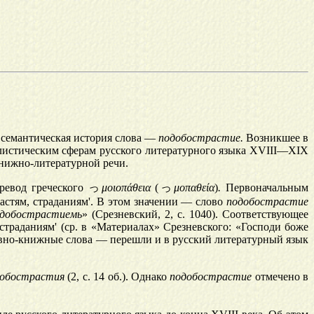
 семантическая история слова —
подобострастие.
Возникшее в
илистическим сферам русского литературного языка XVIII—XIX
нижно-литературной речи.
ревод греческого
っ
μοιοπάθεια
(
っ
μοπαθεία
)
.
Первоначальным
растям, страданиям'. В этом значении — слово
подобострастие
добострастиемь
» (Срезневский, 2, с. 1040). Соответствующее
траданиям' (ср. в «Материалах» Срезневского: «Господи боже
рковно-книжные слова — перешли и в русский литературный язык
добострастия
(2, с. 14 об.). Однако
подобострастие
отмечено в