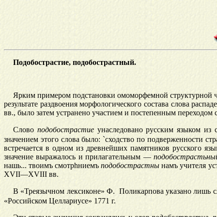
Подобострастие, подобострастный.
Ярким примером подстановки омоморфемной структурной ча
результате раздвоения морфологического состава слова расп
вв., было затем устранено участием и постепенным переходом
Слово
подобострастие
унаследовано русским языком из с
значением этого слова было: `сходство по подверженности стр
встречается в одном из древнейших памятников русского язык
значение выражалось и прилагательным —
подобострастьны
нашь... твоимъ смотр
h
ниемъ
подобострастны
намъ учителя уст
XVII—XVIII вв.
В
«Треязычном лексиконе» Ф. Поликарпова указано лишь 
«Российском Целлариусе» 1771 г.