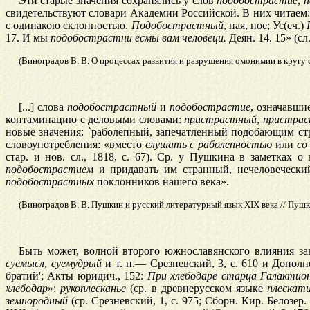
Эти старые значения сохранялись у слов
подобострастие
,
п
свидетельствуют словари Академии Российской. В них читаем:
с одинакою склонностью.
Подобострастный
, ная, ное; Ус(еч.)
17. И мы
подобострастни
есмы вам
человеци.
Деян. 14. 15» (сл.
(Виноградов В. В. О процессах развития и разрушения омонимии в кругу со
[...] слова
подобострастный
и
подобострастие
, означавши
контаминацию с деловыми словами:
пристрастный
,
пристрас
новые значения: `раболепный, запечатленный подобающим стр
словоупотребления: «вместо
слушать с
раболепностью
или
со
стар. и нов. сл., 1818, с. 67). Ср. у Пушкина в заметка
подобострастием
и придавать им странный, нечеловечески
подобострастных
поклонников нашего века».
(Виноградов В. В. Пушкин и русский литературный язык XIX века // Пушки
Быть может, волной второго южнославянского влияния за
суемысл
,
суемудрый
и т. п.— Срезневский, 3, с. 610 и Дополнен
братий'; Акты юридич., 152:
При хлебодаре старца Галактио
хлебодар
»;
рукоплесканье
(ср. в древнерусском языке
плескат
земнородный
(ср. Срезневский, 1, с. 975; Сборн. Кир. Белозер. 