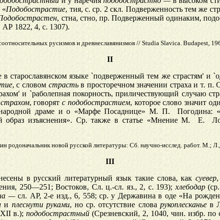
одобострастный
и у наречия
подобострастно —
в высоком сти
 «
Подобострастие
, тия, с. ср. 2 скл. Подверженность тем же ст
Подобострастен
, стна, стно, пр. Подверженный одинаким, под
 АР 1822, 4, с. 1307).
относительных русизмов и древнеславянизмов // Studia Slavica. Budapest, 1966
II
е в старославянском языке `подверженный тем же страстям' и `
тие
, с словом
страсть
в просторечном значении страха и т. п.
ахом' и `раболепная покорность, приличествующий случаю стра
 страхом
, говорят
с подобострастием
, которое слово значит о
х о народной драме и о «Марфе Посаднице» М. П. Погодина: 
й образ изъяснения». Ср. также в статье «Мнение М. Е. Л
н родоначальник новой русской литературы: Сб. научно-исслед. работ. М.; Л.,
III
несены в русский литературный язык такие слова, как
суевер
ия, 250—251; Востоков, Сл. ц.-сл. яз., 2, с. 193);
хлебодар
(ср.
на —
сл. АР, 2-е изд., 6, 558; ср. у Державина в оде «На рожд
и
и
плеснути руками
, но ср. отсутствие слова
рукоплесканье
в Л
XII в.);
подобострастный
(Срезневский, 2, 1040, чин. избр. по 