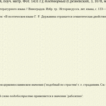
, поуч. митр. Фот. 1431 г.);
тлетворный
(Срезневский, 3, 1078, м
ратурного языка // Виноградов. Избр. тр.: История русск. лит. языка, с. 133—
м: «В поэтическом языке Г. Р. Державина отражается семантическая двойстве
м церковнославянском значении (`подобный по страстям' т. е. страданиям. См.
й слово
подобострастно
применяется в значении `раболепно':