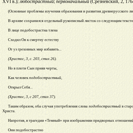
XVI в.);
любострастный
;
первоначальный
(Срезневский, 2, 1764
(Основные проблемы изучения образования и развития древнерусского лите
В архиве сохранился отдельный рукописный листок со следующим тексто
В лице подобострастна тлена
Сходил Он к
смертну естеству
От уз греховных мир избавить...
(Христос, 3, с. 203, стих 26).
Но в плоти Сын прияв черты,
Как человек
подобострастный
,
Открыл Себя...
(Христос, 3, с 207, стих 37).
Таким образом, оба случая употребления слова
подобострастный
в старо
Христа.
Напротив, в трагедии «Темный» при изображении придворных отнош
ени
Они подобостр
астно