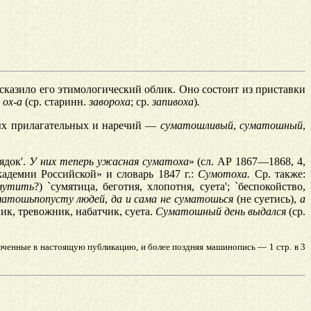
казило его этимологический облик. Оно состоит из приставки
а
ох-а
(ср.
старинн.
завороха
;
ср.
запивоха
)
.
ных прилагательных и наречий —
сум
а
тошливый
,
сум
а
тошный
,
рядок
'.
У них теперь ужасная сум
а
тоха
» (сл. АР 1867—1868, 4,
адемии Российской» и словарь 1847 г.:
Сумотоха.
Ср.
также:
мутить
?)
`
сумятица, беготня, хлопотня, суета
';
`
беспокойство,
матошь
попусту людей
,
да и сама не суматошься
(не суетись),
а
ик, тревожник,
набатчик,
суета.
Суматошный день выдался
(ср.
ченные в настоящую публикацию, и более поздняя машинопись — 1 стр. в 3