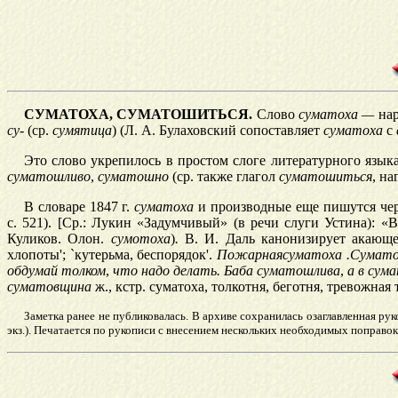
СУМАТОХА, СУМАТОШИТЬСЯ.
Слово
суматоха —
нар
су-
(ср.
сумятица
)
(Л.
А.
Булаховский
сопоставляет
суматоха
с
Это слово укрепилось в простом слоге литературного язы
сум
а
тошливо
,
сум
а
тошно
(ср. также глагол
суматошиться
, н
В словаре
1847 г.
сум
а
тоха
и производные еще пишутся чере
с. 521). [Ср.:
Лукин
«Задумчивый» (в речи слуги
Устина):
«В 
Куликов.
Олон.
сумотоха
)
.
В. И. Даль канонизирует акающ
хлопоты
';
`
кутерьма, беспорядок
'.
По
жарная
суматоха
.
Сумато
обдумай толком
,
что надо делать. Баба суматошлива
,
а в сум
суматовщина
ж
.,
кстр.
суматоха, толкотня, беготня, тревожная т
Заметка ранее не публиковалась. В архиве сохранилась озаглавленная рук
экз.)
.
Печатается по рукописи с внесением нескольких необходимых поправо