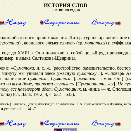
ИСТОРИЯ СЛОВ
В. В. ВИНОГРАДОВ
одно-областного происхождения. Литературное правописание ис
сумяти
ц
а
)
,
корневого элемента
мот-
(ср.
мотаться
) и суффикс
ка еще до XVIII в. Оно повлекло за собой целый ряд производ
апример, в языке Салтыкова-Щедрина).
з о: «
Сум
а
т
о
ха
, и, с. ж.
`
расстройство, замешательство, беспо
минуту мы увидели здесь ужасную
сум
а
тоху
»]
.
«Словарь Ак
ее написание
суматоха. Суматоха
[
саматоха
—
смол.
Оп.]
(
с
ха во всем доме
,
пропажа случилась.
[
Суматошить
,
-ся
]
.
Не
су
атоху все навыворот идет.
Суматошник
,
м,
-ница
— ж.
Сполошн
олпа) (сл. Даля, 1912, 4, с. 632—633).
опись (1 листок), две выписки (со ссылкой на
Л.
А.
Булаховского
и
Лукина,
вклю
к и уточнений. —
М. Л.