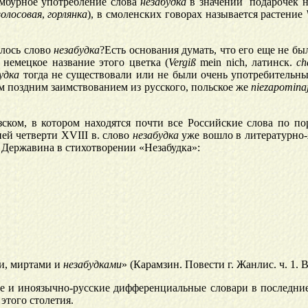
амбурное употребление слова
незабудка
в значении `подарочек н
волосовая
,
горлянка
), в смоленских говорах называется растение
илось слово
незабудка
?Есть основания думать, что его еще не бы
 немецкое название этого цветка (
Vergiß
mein nich, латинск.
ch
удка
тогда не существовали или не были очень употребительн
м поздним заимствованием из русского, польское же
niezapomina
зском, в котором находятся почти все Российские слова по по
ней четверти XVIII в. слово
незабудка
уже вошло в литературно-
 Державина в стихотворении «Незабудка»:
ми, миртами и
незабудками
» (Карамзин. Повести г. Жанлис. ч. 1. 
 и иноязычно-русские дифференциальные словари в последние д
 этого столетия.