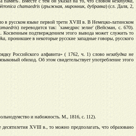
а память'. Вместе с тем он указал на то, что словом
незабудка
,
Veronica chamaedris
(
грыжная
,
миронник
,
дубравка
) (сл. Даля, 2,
ло в русском языке первой трети XVIII в. В Немецко-латинском
amaedris
) переводится так: `хамедрис зелие' (Вейсман, с. 670).
ы. Косвенным подтверждением этого вывода может служить то
jka
, проникшее в некоторые русские западные говоры, русского
рядку Российского алфавита» ( 1762, ч. 1) слово
незабудка
не
языковый обиход. Об этом свидетельствует употребление этого
Вольнодумство и набожность. М., 1816, с. 112).
есятилетия XVIII в., то можно предполагать, что образовано