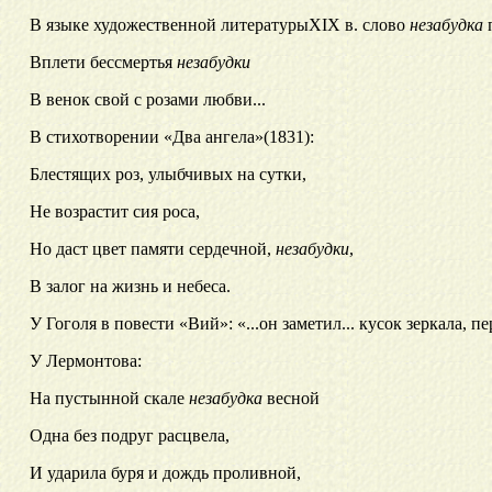
В языке художественной литературы
XIX в. слово
незабудка
п
Вплети бессмертья
незабудки
В венок свой с розами любви...
В стихотворении «Два ангела»
(1831):
Блестящих роз, улыбчивых на сутки,
Не возрастит сия роса,
Но даст цвет памяти сердечной,
незабудки
,
В залог на жизнь и небеса.
У Гоголя в повести «Вий
»: «...он заметил... кусок зеркала
У Лермонтова:
На пустынной скале
незабудка
весной
Одна без подруг расцвела,
И ударила буря и дождь проливной,