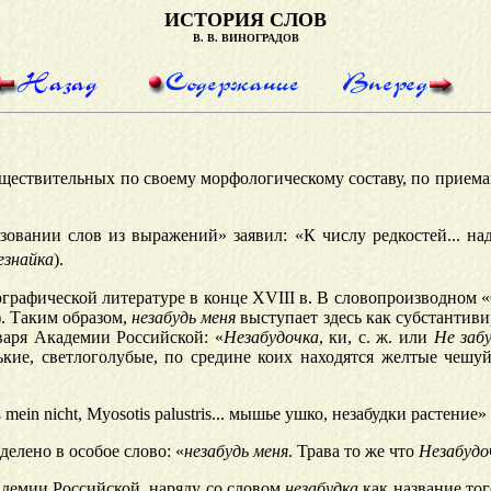
ИСТОРИЯ СЛОВ
В. В. ВИНОГРАДОВ
существительных по своему морфологическому составу, по прием
зовании слов из выражений» заявил: «К числу редкостей... на
езнайка
).
графической литературе в конце XVIII в. В словопроизводном 
2). Таким образом,
незабудь меня
выступает здесь как субстантиви
варя Академии Российской: «
Незаб
у
дочка
, ки, с. ж. или
Не заб
ькие, светлоголубые, по средине коих находятся желтые чешу
 mein nicht, Myosotis palustris... мышье ушко, незабудки растение» 
елено в особое слово: «
незаб
у
дь меня
. Трава то же что
Незабудо
кадемии Российской, наряду со словом
незабудка
как название то