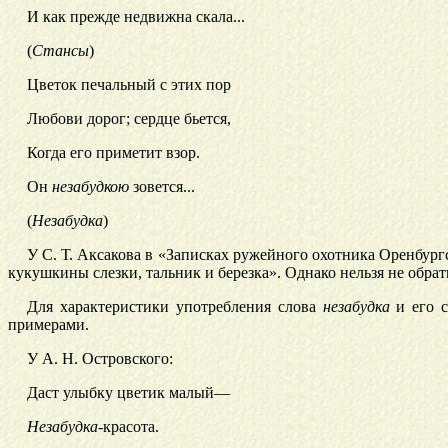
И как прежде недвижна скала...
(
Стансы
)
Цветок печальный с этих пор
Любови дорог; сердце бьется,
Когда его приметит взор.
Он
незабудкою
зовется...
(
Незабудка
)
У С. Т. Аксакова в «Записках ружейного охотника Оренбург
кукушкины слезки, тальник и березка». Однако нельзя не обрат
Для характеристики употребления слова
незабудка
и его с
примерами.
У А.
Н. Островского:
Даст улыбку цветик малый
—
Незабудка-
красота.