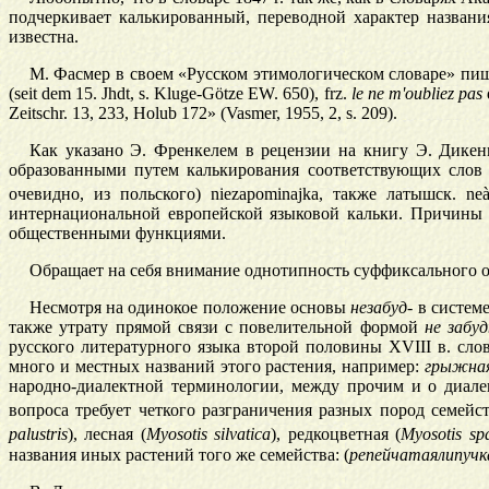
подчеркивает калькированный, переводной характер назван
известна.
М. Фасмер в своем «Русском этимологическом словаре» пи
(seit dem 15. Jhdt, s. Kluge-Götze EW. 650), frz.
le ne m'oubliez pas
Zeitschr. 13, 233, Holub 172» (Vasmer, 1955, 2, s. 209).
Как указано Э. Френкелем в рецензии на книгу Э. Дикенм
образованными путем калькирования соответствующих слов 
очевидно, из польского) niezapominajka, также латышск. neàiz
интернациональной европейской языковой кальки. Причины э
общественными функциями.
Обращает на себя внимание однотипность суффиксального о
Несмотря на одинокое положение основы
незабуд-
в системе
также утрату прямой связи с повелительной формой
не забуд
русского литературного языка второй половины XVIII в. сл
много и местных названий этого растения, например:
грыжна
народно-диалектной терминологии, между прочим и о диале
вопроса требует четкого разграничения разных пород семейст
palustris
), лесная (
Myosotis silvatica
), редкоцветная (
Myosotis spa
названия иных растений того же семейства: (
репейчатаялипучк