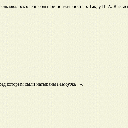
ользовалось очень большой популярностью. Так, у П. А. Вяземс
, перед которым были натыканы
незабудки
...».