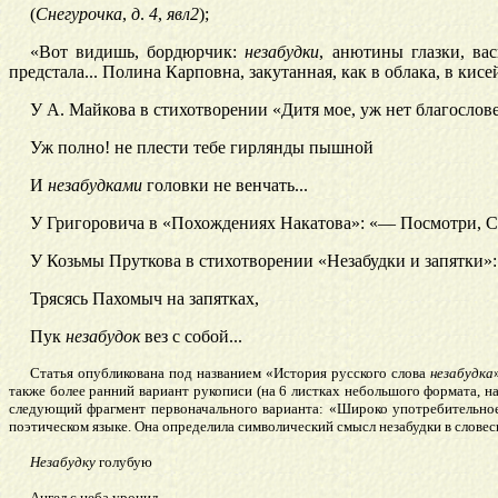
(
Снегурочка
,
д
.
4
,
явл2
);
«Вот видишь, бордюрчик:
незабудки
, анютины глазки, вас
предстала... Полина Карповна, закутанная, как в облака, в кис
У А. Майкова в стихотворении «Дитя мое, уж нет благослове
Уж полно! не плести тебе гирлянды пышной
И
незабудками
головки не венчать...
У Григоровича в «Похождениях
Накатова»: «— Посмотри, С
У
Козьмы Пруткова в стихотворении «Незабудки и запятки»:
Трясясь
Пахомыч на запятках,
Пук
незабудок
вез с собой...
Статья опубликована под названием «История русского слова
незабудка
также более ранний вариант рукописи (на 6 листках небольшого формата, 
следующий фрагмент первоначального варианта: «Широко употребительное
поэтическом языке. Она определила символический смысл незабудки в словес
Незабудку
голубую
Ангел с неба уронил,