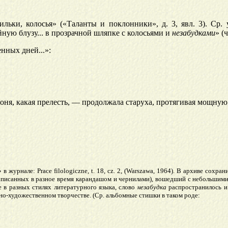
ильки, колосья» («Таланты и поклонники», д. 3, явл. 3). Ср.
ейную блузу... в прозрачной шляпке с колосьями и
незабудками
» (ч
нных дней...»:
оня, какая прелесть, — продолжала старуха, протягивая мощну
» в журнале: Prace filologiczne, t. 18, cz. 2, (Warszawa, 1964). В архиве сох
написанных в разное время карандашом и чернилами), вошедший с небольшими 
 в разных стилях литературного языка, слово
незабудка
распространилось и 
но-художественном творчестве. (Ср. альбомные стишки в таком роде: