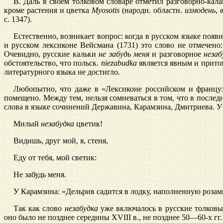
В. Даль в своем толковом словаре отметил разговорно-кал
кроме растения и цветка
Myosotis
(народн. областн.
измодень
,
с. 1347).
Естественно, возникает вопрос: когда в русском языке появ
и русском лексиконе Вейсмана (1731) это слово не отмечено:
Очевидно, русские кальки
не забудь меня
и разговорное
незаб
обстоятельство, что польск.
niezabudka
является явным и прито
литературного языка не достигло.
Любопытно, что даже в «Лексиконе российском и францу
помещено. Между тем, нельзя сомневаться в том, что в послед
слова в языке сочинений Державина, Карамзина, Дмитриева. У
Милый
незабудка
цветик!
Видишь, друг мой, я,
стеня,
Еду от тебя, мой светик:
Не забудь меня.
У Карамзина: «
Дельрив садится в лодку, наполненную роза
Так как слово
незабудка
уже включалось в русские толковые
оно было не позднее середины XVIII в., не позднее 50—60-х гг.