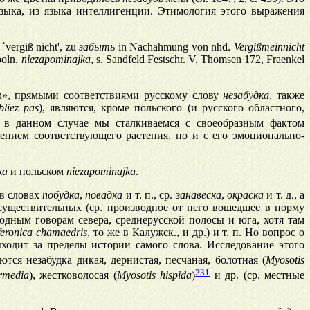
зыка, из языка интеллигенции. Этимология этого выражения
`vergiß nicht', zu
заб
ы
ть
in Nachahmung von nhd.
Vergißmeinnicht
poln.
niezapominajka
, s. Sandfeld Festschr. V. Thomsen 172, Fraenkel
en», прямыми соответствиями русскому слову
незабудка
, также
bliez pas
), являются, кроме польского (и русского областного,
, в данном случае мы сталкиваемся с своеобразным фактом
ением соответствующего растения, но и с его эмоционально-
ка
и польском
niezapominajka
.
 в словах
побудка
,
повадка
и т. п., ср.
занавеска
,
окраска
и т. д., а
уществительных (ср. производное от него вошедшее в норму
одным говорам севера, среднерусской полосы и юга, хотя там
eronica chamaedris
, то же в Калужск., и др.) и т. п. Но вопрос о
ыходит за пределы истории самого слова. Исследование этого
ются незабудка дикая, дернистая, песчаная, болотная (
Myosotis
231
ermedia
), жестковолосая (
Myosotis hispida
)
и др. (ср. местные