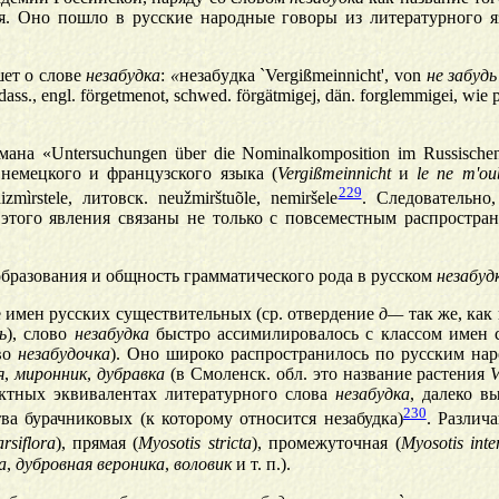
ия. Оно пошло в русские народные говоры из литературного я
шет о слове
незабудка
:
«
незаб
у
дка `Vergißmeinnicht', von
не заб
у
дь
dass., engl. förgetmenot, schwed. förgätmigej, dän. forglemmigei, wie 
ана «Untersuchungen über die Nominalkomposition im Russisch
немецкого и французского языка (
Vergißmeinnicht
и
le ne m'ou
229
mìrstele, литовск. neužmirštuõle, nemiršele
. Следовательно
того явления связаны не только с повсеместным распростран
бразования и общность грамматического рода в русском
незабуд
 имен русских существительных (ср. отвердение
д—
так же, как
ь
), слово
незабудка
быстро ассимилировалось с классом имен с
ово
незабудочка
). Оно широко распространилось по русским нар
я
,
миронник
,
дубравка
(в Смоленск. обл. это название растения
V
ктных эквивалентах литературного слова
незабудка
, далеко в
230
ва бурачниковых (к которому относится незабудка)
. Различа
rsiflora
), прямая (
Myosotis stricta
), промежуточная (
Myosotis int
а
,
дубровная вероника
,
воловик
и т. п.).