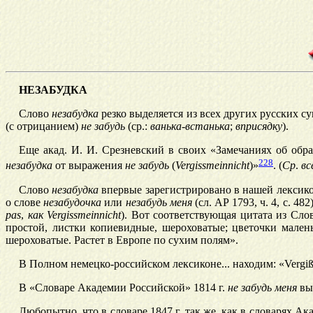
НЕЗАБУДКА
Слово
незабудка
резко выделяется из всех других русских 
(с отрицанием)
не забудь
(ср.:
ванька-встанька
;
вприсядку
).
Еще акад. И. И. Срезневский в своих «Замечаниях об обра
228
незабудка
от выражения
не забудь
(
Vergissmeinnicht
)»
. (
Ср
.
вс
Слово
незабудка
впервые зарегистрировано в нашей лексико
о слове
незабудочка
или
незабудь
меня
(сл. АР 1793, ч. 4, с. 48
раs
,
как Vergissmeinnicht
). Вот соответствующая цитата из Сло
простой, листки копиевидные, шероховатые; цветочки мален
шероховатые. Растет в Европе по сухим полям».
В Полном немецко-российском лексиконе... находим: «
Vergiß
В «Словаре Академии Российской» 1814 г.
не
забудь меня
выд
Любопытно, что в словаре 1847 г. так же, как в словарях А