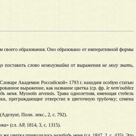
ам своего образования. Оно образовано от императивной формы
до поставить слово
немогузнайка
от выражения
не могу знать
,
«Словаре Академии Российской» 1793 г. находим особую статью
рованное выражение, как название цветка (ср. фр.
lе
пет'оиbliеz
у
дь меня
. Myosotis arvensis. Трава однолетняя, имеющая стебель
йки, преграждающие отверстие в цветочную трубочку; семена
(Аделунг, Полн. лекс., 2, с. 792).
чка
» (сл. АР, 1814, 3, с. 1315).
го же цветка приводилось
незабудь меня
(сл. 1847, 2, с. 435). Это