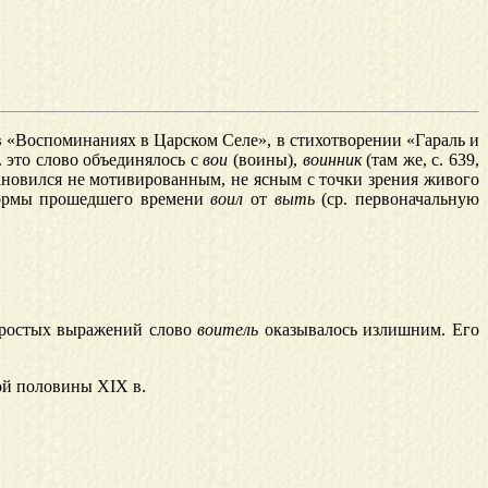
», в «Воспоминаниях в Царском Селе», в стихотворении «Гараль и
. это слово объединялось с
вои
(воины),
воинник
(там же, с. 639,
новился не мотивированным, не ясным с точки зрения живого
формы прошедшего времени
воил
от
выть
(ср. первоначальную
простых выражений слово
воитель
оказывалось излишним. Его
ой половины XIX в.