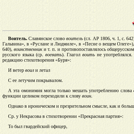
Воитель.
Славянское слово
воитель
(cл. АР 1806, ч. 1, с. 
Гальвина», в «Руслане и Людмиле», в «Песне о вещем Олеге»),
640),
воинственник
и т. п. и противопоставлялось общерусск
русского языка (ср.
воевать
). Глагол
воить
не употреблялся
редакцию стихотворения «Буря»:
И ветер
воил
и летал
С ее лет
учим покрывалом.
А эта омонимия могла только мешать употреблению слова
функции целиком переходили к слову
воин.
Однако в ироническом и презрительном смысле, как и бол
ьш
Ср. у Некрас
ова в стихотворении «Прекрасная партия»:
То был гвардейский офицер,