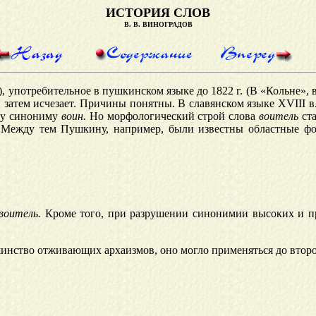
ИСТОРИЯ СЛОВ
В. В. ВИНОГРАДОВ
642), употребительное в пушкинском языке до 1822 г. (В «Кольне
 затем исчезает. Причины понятны. В славянском языке XVIII в
ому синониму
воин.
Но морфологический строй слова
воитель
ста
. Между тем Пушкину, например, были известны областные 
воитель.
Кроме того, при разрушении синонимии высоких и 
инство отживающих архаизмов, оно могло применяться до втор