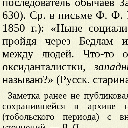
последователь обычаев Зап
630). Ср. в письме Ф. Ф.
1850 г.): «Ныне социал
пройдя через Бедлам и
между людей. Что-то 
оксиданталистки,
запад
называю?» (Русск. старина,
Заметка ранее не публиковал
сохранившейся в архиве 
(тобольского периода) с в
уточнений. —
В
.
П
.