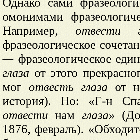
Однако сами фразеологи
омонимами фразеологич
Например,
отвести 
фразеологическое сочета
—
фразеологическое един
глаза
от этого прекрасно
мог
отвесть глаза
от не
история). Но: «Г-н С
отвести
нам
глаза
» (До
1876, февраль). «Обходит