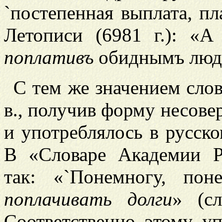
`постепенная выплата, пл
Летописи (6981 г.): «А
поплативъ
обиднымъ людем
С тем же значением сло
в., получив форму несов
и употреблялось в русско
В «Словаре Академии Р
так: «`Понемногу, пон
поплачивать долги
» (с
Соответственно этому у