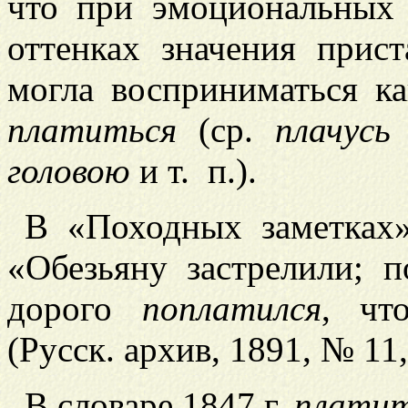
что при эмоциональных 
оттенках значения прис
могла восприниматься к
платиться
(ср.
плач
у
сь
головою
и т. п.).
В «Походных заметка
«Обезьяну застрелили; 
дорого
поплатился
, чт
(Русск. архив, 1891, № 11, 
В словаре 1847 г.
платит