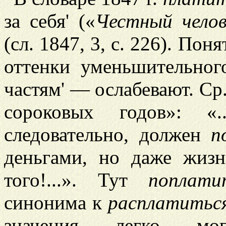
за себя' («
Честный челов
(сл. 1847, 3, с. 226). Пон
оттенки уменьшительног
частям' — ослабевают. Ср
сороковых годов»: «
следовательно, должен
п
деньгами, но даже жиз
того!...». Тут
поплати
синонима к
расплатитьс
значения легко м