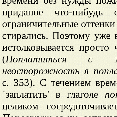
времени без нужды пож
приданое что-нибудь 
ограничительные оттенки
стирались. Поэтому уже 
истолковывается просто ч
(
Поплатиться с за
неосторожность я попла
с. 353). С течением вре
`заплатить' в глаголе
по
целиком сосредоточива