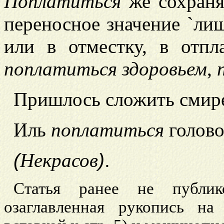
Поплатиться
же сохраняе
переносное значение `лиш
или в отместку, в отпла
поплатиться здоровьем
,
Пришлось сложить смир
Иль
поплатиться
голов
(
Некрасов
)
.
Статья ранее не публик
озаглавленная рукопись на