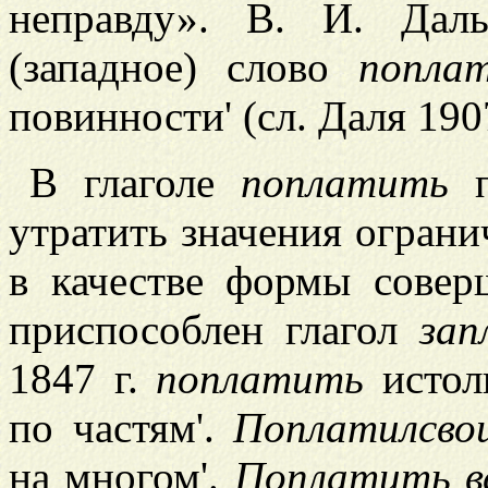
неправду». В. И. Дал
(западное) слово
попла
повинности' (сл. Даля 1907,
В глаголе
поплатить
п
утратить значения ограни
в качестве формы сове
приспособлен глагол
зап
1847 г.
поплатить
истолк
по частям'.
Поплатилсво
на многом'.
Поплатить в