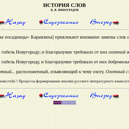
ИСТОРИЯ СЛОВ
В. В. ВИНОГРАДОВ
фы посадницы» Карамзина] привлекают внимание замены слов 
 гибель Новугороду; и благ
оразумие требовало от них
охотной
ж
 гибель Новугороду, и благ
оразумие требовало от них
доброволь
тный...
расположенный, изъявляющий к чему охоту.
Охотный сл
повестей) // Процессы формирования лексики русского литературного языка (от 