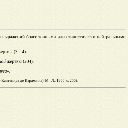
и выражений более точными или стилистически нейтральными
ертвы (3—4).
ной
жертвы (204).
уга
»
.
Кантемира до Карамзина). М.; Л., 1966, с. 256).