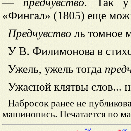
—
предчувство
. Так у
«Фингал» (1805) еще мож
Предчувство
ль томное м
У В. Филимонова в стихо
Ужель, ужель тогда
пред
Ужасной клятвы слов... н
Набросок ранее не публиковал
машинопись. Печатается по 