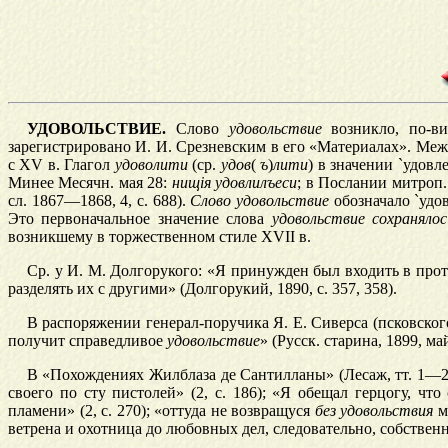
УДОВОЛЬСТВИЕ.
Слово
удовольствие
возникло, по-ви
зарегистрировано И. И. Срезневским в его «Материалах». Меж
с XV в. Глагол
удоволити
(ср.
уд
о
в
(
ъ
)
лит
и
) в значении
`
удовл
Минее
Месячн.
мая 28:
ни
щi
я
удовлилъеси
;
в Послании
митроп.
сл. 1867—1868, 4, с. 688).
Сло
в
о удовольствие
обозначало
`
удо
Это первоначальное значение слова
удовольствие сохра
н
ялос
возникшему в торжественном стиле XVII в.
Ср. у И.
М.
Долгорукого: «Я принужден был входить в прот
разделять их с другими» (Долгорукий, 1890, с. 357, 358).
В распоряжении генерал-поручика Я.
Е.
Сиверса
(псковског
получит справедливое
удовольствие
» (Русск. старина, 1899, май
В «Похождениях
Жилблаза
де
Сантилланы»
(Лесаж,
тт. 1—2
своего по
сту
пистолей» (2, с. 186); «Я обещал герцогу, чт
пламени» (2, с. 270); «оттуда не
возвращуся
без удовольствия
мо
ветрена и охотница до любовных дел, следовательно, собствен