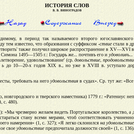
ИСТОРИЯ СЛОВ
В. В. ВИНОГРАДОВ
димому, в период так называемого второго
югославянского
ду тем известно, что образования с суффиксом
-ствие
стали в д
етворить
'
также получил широкое распространение в XV—XVI вв.
Симона
1495—1505 г.: Государь же...
почтивъ
его и
удоволивъ...
влетворение,
удовольствование'
(ср.
довольствие
,
продовольстви
ь
до 10—20-х годов XIX в
.,
но уже в XVIII в. уступало д
есты, требовать на него
удовольствия
в судах». Ср. тут же: «Вс
о, новгородского и тверского наместника) 1779 г.:
«Ратениус
неп
, с. 480).
):
«
Мы чрезмерно желаем видеть Португальское королевство, а 
о стараться стану всеми мерами, чтоб соответствовать учинен
его намерения» (1, с. 327); «Я легко склонился
на удовольствие
ное свое
удовольствие
предпочитала должности своей» (1, с. 136)