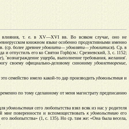
влияния, т.
е.
в XV—XVI вв. Во всяком случае, оно не
ревнерусском книжном языке особенно продуктивными именно
 (ср. более древнее
удовлити
—
удовляти
—
удовлитися
)
.
Ср. в
да и
отпустилъ
его ко Святои
Гор
h
(см
.:
Срезневский, 3, с. 1152;
е
),
`
вознаграждение ущерба, выполнение требования, желания
'.
орогу своему официально-деловому синониму
удовлетворение
,
е это семейство имело какой-то дар производить
удовольствия
и
ременно по тому сделанному от меня магистрату предписанию
для
удовольствия
сего любопытства взял
всяк
из нас у родителя
ной мне
поверенности
и вспомоществовать
к удовольствию
его
его любопытства» (1, с. 135). Но ср. там же: «Она была весела,
.