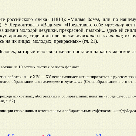
ге ро
ссийского языка» (1813): «Милыя
дамы
, или по нашем
50). У Лермонтова в «Вадиме»: «Представьте себе
мужчину
лет п
ина жизни молодой девушки, прекрасной, пылкой... здесь ей сни
кустарником, сидели два человека:
мужчина
и
женщина
; их р
ь на их лицах, молодых, прекрасных» (гл. 21).
..Человек, который всю свою жизнь поставил на карту женской лю
 архиве на 10 ветхих листках разного формата.
гих работах: «... с XIV — XV веков начинает активизироваться в русском яз
осится образование слов
женщина
и
мужчина
» (Словообразование в его отн
перехода конкретных, абстрактных и собирательных понятий (вроде
слуга
,
слу
к, с. 67).
фикации слов с живым отвлеченным и собирательным суффиксом
-щин
(
а
):
дере