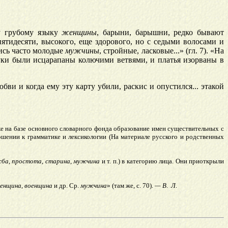
у грубому языку
женщины
, барыни, барышни, редко бывают
ятидесяти, высокого, еще здорового, но с седыми волосами и
лись часто молодые
мужчины
, стройные, ласковые...» (гл. 7). «На
уки были исцарапаны колючими ветвями, и платья изорваны в
бви и когда ему эту карту убили, раскис и опустился... этакой
ыке на базе основного словарного фонда образование имен существительных с
ошении к грамматике и лексикологии (На материале русского и родственных
жба
,
простота
,
старина
,
мужчина
и т. п.) в категорию лица. Они приоткрыли
венщина
,
военщина
и др. Ср.
мужчина
» (там же, с. 70).
— В
.
Л
.