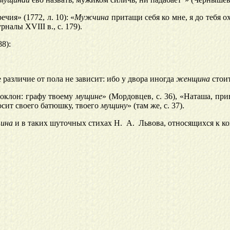
ия» (1772, л. 10): «
Мужчина
притащи себя ко мне, я до тебя о
рналы XVIII в., с. 179).
8):
различие от пола не зависит: ибо у двора иногда
женщина
стои
поклон: графу твоему
мущине
» (Мордовцев, с. 36), «Наташа, пр
росит своего батюшку, твоего
мущину
» (там же, с. 37).
ина
и в таких шуточных стихах Н. А. Львова, относящихся к ко