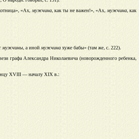
хотница», «Ах,
мужчина
, как ты не важен!», «Ах,
мужчина
, как
т
мужчины
, а иной
мужчина
хуже бабы» (там же, с. 222).
ивези графа Александра Николаевича (новорожденного ребенка,
нцу XVIII — началу XIX в.: