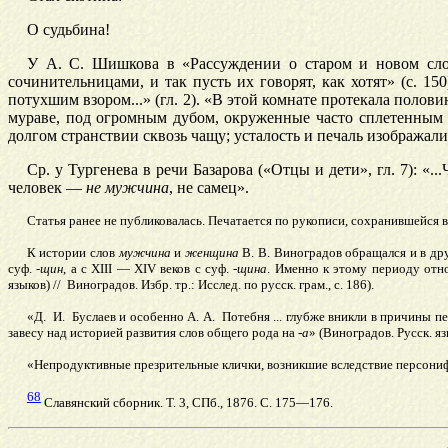
О судьбина!
У А. С. Шишкова в «Рассуждении о старом и новом сло
сочинительницами, и так пусть их говорят, как хотят» (с. 1
потухшим взором...» (гл. 2). «В этой комнате протекала полов
мураве, под огромным дубом, окруженные часто сплетенным 
долгом странствии сквозь чащу; усталость и печаль изображалис
Ср. у Тургенева в речи Базарова («Отцы и дети», гл. 7): «.
человек —
не мужчина
, не самец».
Статья ранее не публиковалась. Печатается по рукописи, сохранившейся в
К истории слов
мужчина
и
женщина
В. В. Виноградов обращался и в дру
суф.
-щин
, а с XIII — XIV веков с суф.
-щина
. Именно к этому периоду отн
языков) // Виноградов. Избр. тр.: Исслед. по русск. грам., с. 186).
«Д. И. Буслаев и особенно А. А. Потебня ... глубже вникли в причины 
завесу над историей развития слов общего рода на -
а
» (Виноградов. Русск. язы
«Непродуктивные презрительные клички, возникшие вследствие персони
68
Славянский сборник. Т. 3, СПб., 1876. С. 175—176.