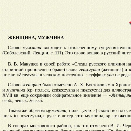
ЖЕНЩИНА, МУЖЧИНА
Слово
мужчина
восходит к отвлеченному существитель
(Соболевский, Лекции, с. 111). Это слово вошло в русский ли
В. В.
Макушев в своей работе «Следы русского влияния н
старинной проповеди о браке) слова
zensczynaa
(женщина) и
писал: «Zensczyna в чешском постоянно...; суффикс
упа
не редко
Слово
женщина
было отмечено А. X. Востоковым в Хроногра
и
мужчина
(ср. польск, żeńszczyzna и mszczyzna) для иллюст
XVII вв. еще сохраняли собирательное значение — «
Женьщин
серб., чешск. ženská.
Таким же образом
мужьчина
, поль.
-yzna-
а) свойство того, 
поль. ten mszczyzna, в русс. и литер. этот мужчина, вр. эта женщ
В говорах московского района, как это отмечено В. И. Ч
мущиной
называется мужик, барина так не назовут. ”Он барин,