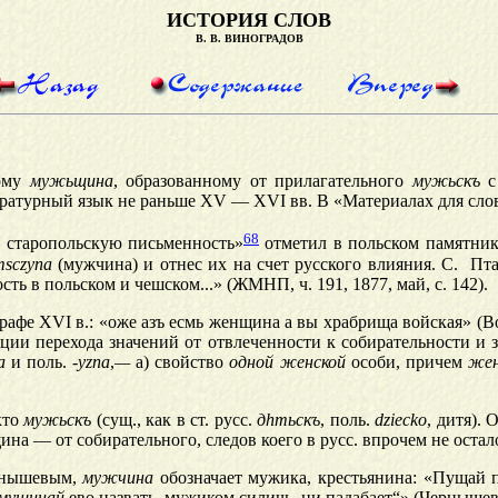
ИСТОРИЯ СЛОВ
В. В. ВИНОГРАДОВ
ному
мужьщина
, образованному от прилагательного
мужьскъ
с
тературный язык не раньше XV — XVI вв. В «Материалах для слов
68
а старопольскую письменность»
отметил в польском памятнике
msczyna
(мужчина) и отнес их на счет русского влияния. С. П
сть в польском и чешском...» (ЖМНП, ч. 191, 1877, май, с. 142).
фе XVI в.: «оже азъ есмь женщина а вы храбрища войская» (Вос
рации перехода значений от отвлеченности к собирательности 
а
и поль.
-yzna
,
—
а) свойство
одной женской
особи, причем
жен
кто
мужьскъ
(сущ., как в ст. русс.
д
h
тьскъ
, поль.
dziecko
, дитя).
ина — от собирательного, следов коего в русс. впрочем не осталось
ернышевым,
мужчина
обозначает мужика, крестьянина: «Пущай 
мущ
и
най
ево назвать, мужиком силичь, ни падабает“» (Чернышев, 