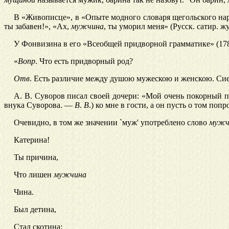
В «Живописце», в «Опыте модного словаря щегольского нареч
ты забавен!», «Ах,
мужчина
, ты уморил меня» (Русск. сатир. жу
У Фонвизина в его «Всеобщей придворной грамматике» (178
«
Вопр
. Что есть придворный род?
Отв
. Есть различие между душою мужескою и женскою. Сие 
А. В. Суворов писал своей дочери: «Мой очень покорный 
внука Суворова. —
В
.
В
.) ко мне в гости, а он пусть о том поп
Очевидно, в том же значении `муж' употреблено слово
мужч
Катерина!
Ты причина,
Что лишен
мужчина
Чина.
Был детина,
Стал скотина: