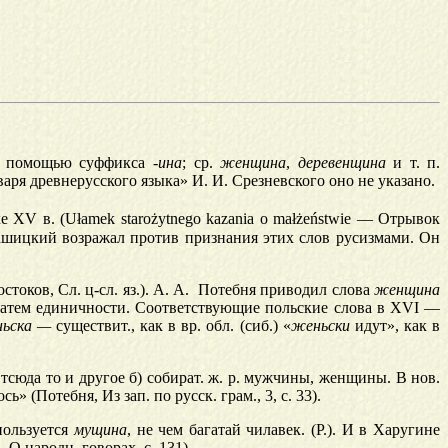
 помощью суффикса
-ина
; ср.
женщина
,
деревенщина
и т. п.
аря древнерусского языка» И. И. Срезневского оно не указано.
 XV в. (Ułamek starożytnego kazania о małżeństwie — Отрывок
ташицкий возражал против признания этих слов русизмами. Он
токов, Сл. ц-сл. яз.). А. А. Потебня приводил слова
женщина
и затем единичности. Соответствующие польские слова в XVI —
ьска
—
существит., как в вр. обл. (сиб.) «
женьски
идут», как в
 Отсюда то и другое б) собират. ж. р. мужчины, женщины. В нов.
» (Потебня, Из зап. по русск. грам., 3, с. 33).
пользуется
мущина
, не чем багатай чилавек. (Р.). И в Харугине
О народн. говорах, с. 131).